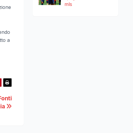
mls
ezione
rendo
tto a
Fonti
lia