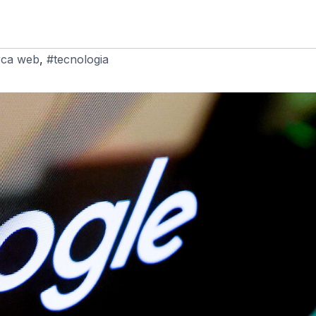
rca web
,
#tecnologia