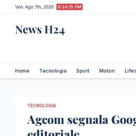
Salta
Ven. Ago 7th, 2026
6:34:16 PM
al
contenuto
News H24
notizie sempre aggiornate
dall'italia e dal mondo
Home
Tecnologia
Sport
Motori
Life
TECNOLOGIA
Agcom segnala Google
editoriale