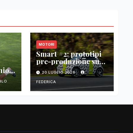
MOTORI
Smart #2: prototipi
pre-produzione su
strada prima del
nio
20 LUGLIO 2026
paris motor show
2026
BLO
FEDERICA