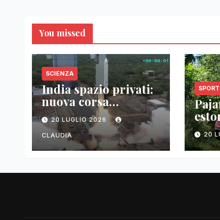
You missed
SCIENZA
India spazio privati:
SPORT
nuova corsa
Pajar
tecnologica
esto
20 LUGLIO 2026
vitt
20 
CLAUDIA