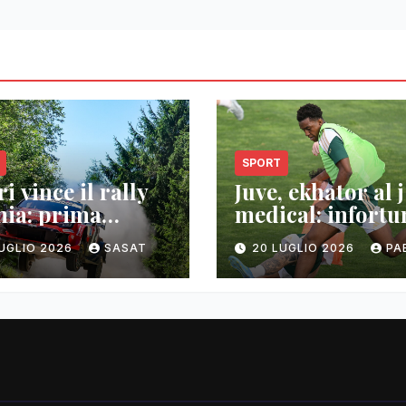
SPORT
i vince il rally
Juve, ekhator al j
nia: prima
medical: infortu
oria wrc
muscolare
LUGLIO 2026
SASAT
20 LUGLIO 2026
PA