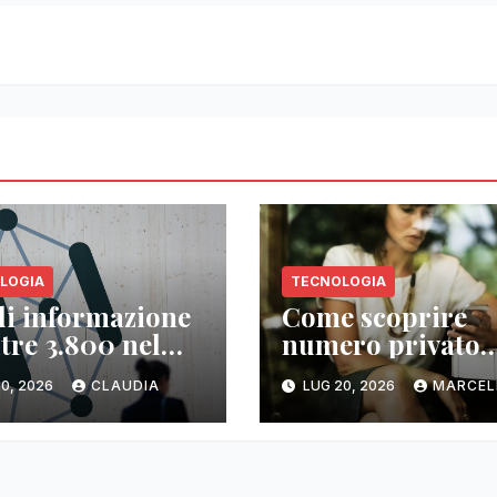
LOGIA
TECNOLOGIA
 di informazione
Come scoprire
ltre 3.800 nel
numero privato
do
senza whooming:
0, 2026
CLAUDIA
LUG 20, 2026
MARCEL
alternative