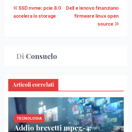
Navigazione
SSD nvme: pcie 8.0
Dell e lenovo finanziano
accelera lo storage
firmware linux open
articoli
source
Di
Consuelo
Articoli correlati
TECNOLOGIA
Addio brevetti mpeg-4: