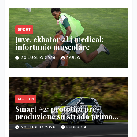
SPORT
Juve, ekhator al j medical:
infortunio muscolare
20 LUGLIO 2026
PABLO
MOTORI
Smart #2: prototipi pre-
produzione su strada prima
del paris motor show 2026
20 LUGLIO 2026
FEDERICA