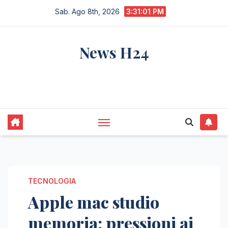
Salta
Sab. Ago 8th, 2026
3:31:02 PM
al
contenuto
News H24
notizie sempre aggiornate dall'italia e dal
mondo
TECNOLOGIA
Apple mac studio
memoria: pressioni ai