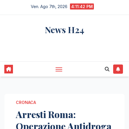
Salta
Ven. Ago 7th, 2026
4:11:43 PM
al
contenuto
News H24
notizie sempre aggiornate dall'italia e dal
mondo
CRONACA
Arresti Roma:
Operazione Antidroga