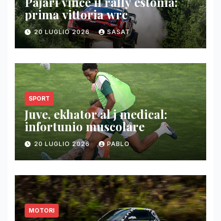
Pajari vince il rally estonia:
prima vittoria wrc
20 LUGLIO 2026
SASAT
SPORT
Juve, ekhator al j medical:
infortunio muscolare
20 LUGLIO 2026
PABLO
MOTORI