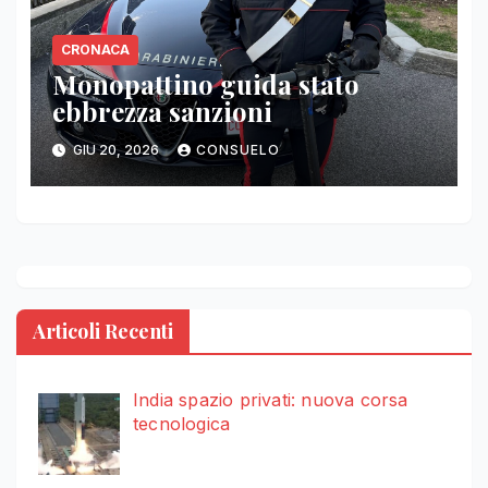
CRONACA
Monopattino guida stato
ebbrezza sanzioni
GIU 20, 2026
CONSUELO
Articoli Recenti
India spazio privati: nuova corsa
tecnologica