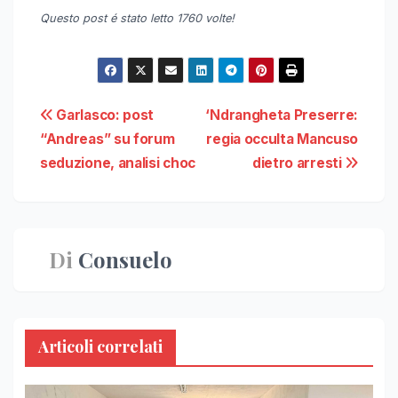
Questo post é stato letto 1760 volte!
Navigazione
Garlasco: post
‘Ndrangheta Preserre:
“Andreas” su forum
regia occulta Mancuso
articoli
seduzione, analisi choc
dietro arresti
Di
Consuelo
Articoli correlati