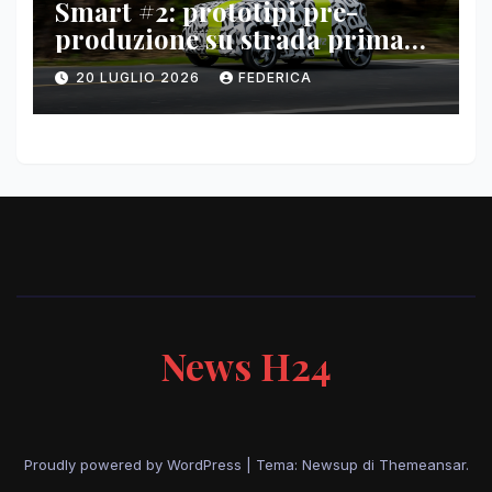
Smart #2: prototipi pre-
produzione su strada prima
del paris motor show 2026
20 LUGLIO 2026
FEDERICA
News H24
Proudly powered by WordPress
|
Tema: Newsup di
Themeansar
.