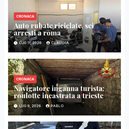
CRONACA
Auto rubate riciclate, sei
arresti a roma
LUG 11, 2026
CLAUDIA
CRONACA
Navigatore inganna turista:
roulotte incastrata a trieste
LUG 9, 2026
PABLO