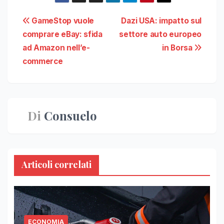
Navigazione
GameStop vuole
Dazi USA: impatto sul
comprare eBay: sfida
settore auto europeo
articoli
ad Amazon nell’e-
in Borsa
commerce
Di
Consuelo
Articoli correlati
ECONOMIA