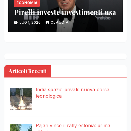
ECONOMIA
Pirelli investe investimenti usa
LUG 1, 2026
CLAUDIA
Articoli Recenti
India spazio privati: nuova corsa
tecnologica
Pajari vince il rally estonia: prima