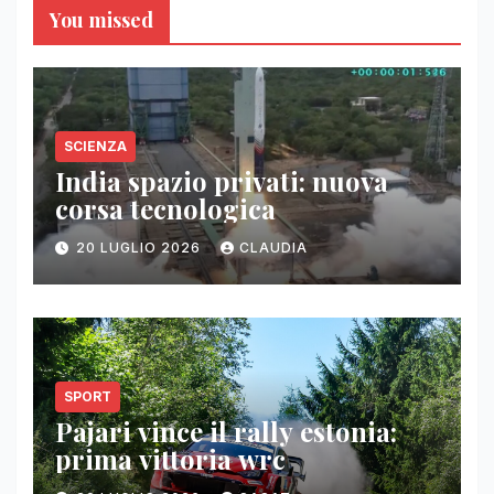
You missed
SCIENZA
India spazio privati: nuova
corsa tecnologica
20 LUGLIO 2026
CLAUDIA
SPORT
Pajari vince il rally estonia:
prima vittoria wrc