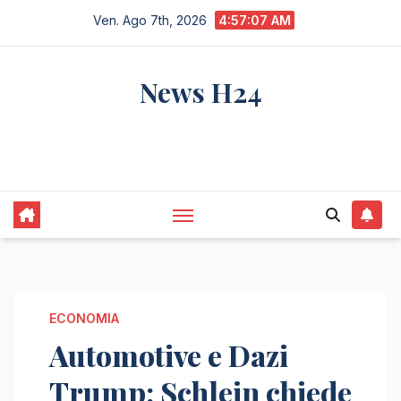
Salta
Ven. Ago 7th, 2026
4:57:08 AM
al
contenuto
News H24
notizie sempre aggiornate dall'italia e dal
mondo
ECONOMIA
Automotive e Dazi
Trump: Schlein chiede