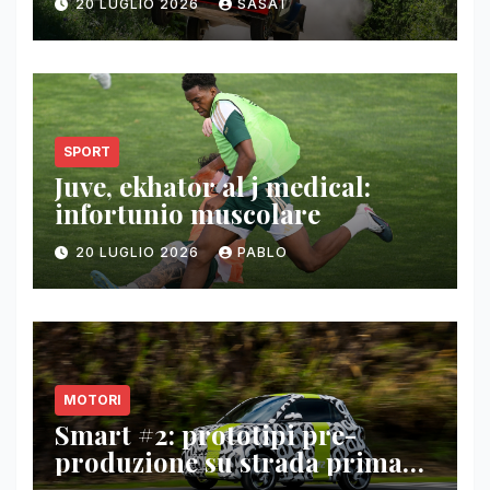
20 LUGLIO 2026
SASAT
SPORT
Juve, ekhator al j medical:
infortunio muscolare
20 LUGLIO 2026
PABLO
MOTORI
Smart #2: prototipi pre-
produzione su strada prima
del paris motor show 2026