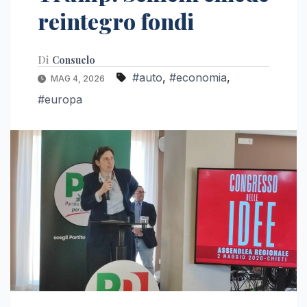
reintegro fondi
Di
Consuelo
#auto
,
#economia
,
MAG 4, 2026
#europa