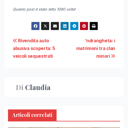
Questo post é stato letto 1090 volte!
Navigazione
Rivendita auto
‘ndrangheta: i
abusiva scoperta: 5
matrimoni tra clan
articoli
veicoli sequestrati
minori
Di
Claudia
Articoli correlati