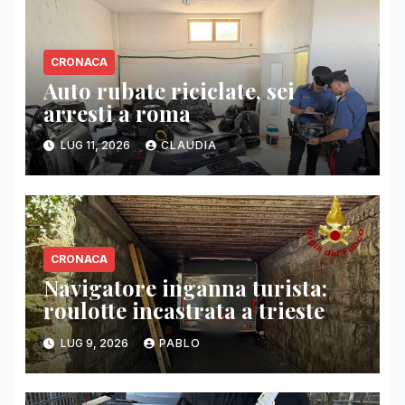
CRONACA
Auto rubate riciclate, sei
arresti a roma
LUG 11, 2026
CLAUDIA
CRONACA
Navigatore inganna turista:
roulotte incastrata a trieste
LUG 9, 2026
PABLO