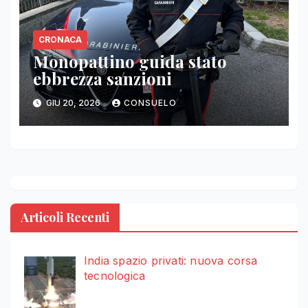
CRONACA
Monopattino guida stato
ebbrezza sanzioni
GIU 20, 2026
CONSUELO
Articoli Recenti
India spazio privati: nuova corsa
tecnologica