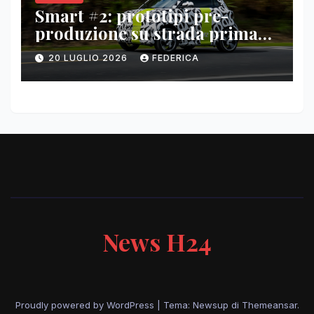
Smart #2: prototipi pre-
produzione su strada prima
del paris motor show 2026
20 LUGLIO 2026
FEDERICA
News H24
Proudly powered by WordPress
|
Tema: Newsup di
Themeansar
.