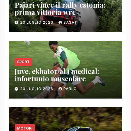
Pajari vince il rally estonia:
prima vittoria wrc
20 LUGLIO 2026
SASAT
SPORT
Juve, ekhator al j medical:
infortunio muscolare
20 LUGLIO 2026
PABLO
MOTORI