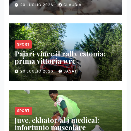
20 LUGLIO 2026
CLAUDIA
SPORT
Pajari vince il rally estonia:
prima vittoria wrc
20 LUGLIO 2026
SASAT
SPORT
Juve, ekhator al j medical:
infortunio muscolare