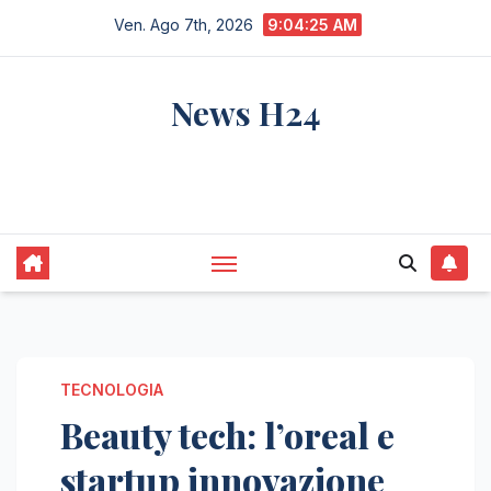
Salta
Ven. Ago 7th, 2026
9:04:26 AM
al
contenuto
News H24
notizie sempre aggiornate dall'italia e dal
mondo
TECNOLOGIA
Beauty tech: l’oreal e
startup innovazione