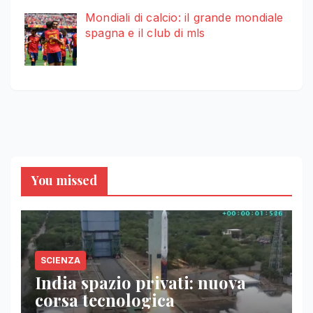
Mondiali di calcio: il grande mondiale
spagna e il club di mls
You missed
SCIENZA
India spazio privati: nuova
corsa tecnologica