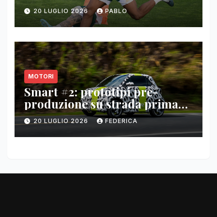
20 LUGLIO 2026
PABLO
MOTORI
Smart #2: prototipi pre-
produzione su strada prima
del paris motor show 2026
20 LUGLIO 2026
FEDERICA