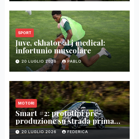
SPORT
Juve, ekhator al j medical:
infortunio muscolare
20 LUGLIO 2026
PABLO
MOTORI
Smart #2: prototipi pre-
produzione su strada prima
del paris motor show 2026
20 LUGLIO 2026
FEDERICA