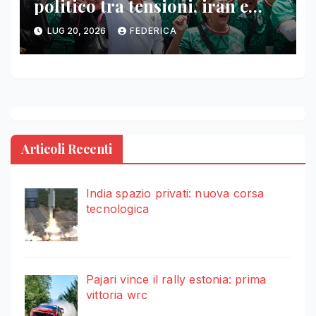
politico tra tensioni, iran e
falkland
LUG 20, 2026
FEDERICA
Articoli Recenti
India spazio privati: nuova corsa
tecnologica
Pajari vince il rally estonia: prima
vittoria wrc