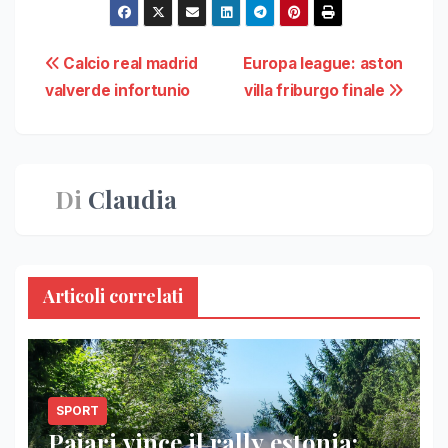
Navigazione
Calcio real madrid
Europa league: aston
valverde infortunio
villa friburgo finale
articoli
Di
Claudia
Articoli correlati
SPORT
Pajari vince il rally estonia: