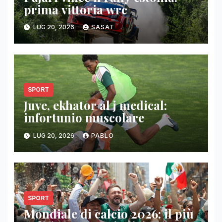
prima vittoria wrc
LUG 20, 2026
SASAT
SPORT
Juve, ekhator al j medical:
infortunio muscolare
LUG 20, 2026
PABLO
SPORT
Mondiale di calcio 2026: il più