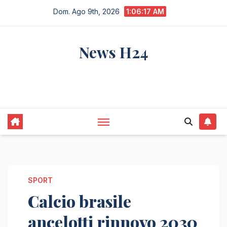
Salta
Dom. Ago 9th, 2026
1:06:17 AM
al
contenuto
News H24
notizie sempre aggiornate dall'italia e dal
mondo
SPORT
Calcio brasile
ancelotti rinnovo 2030