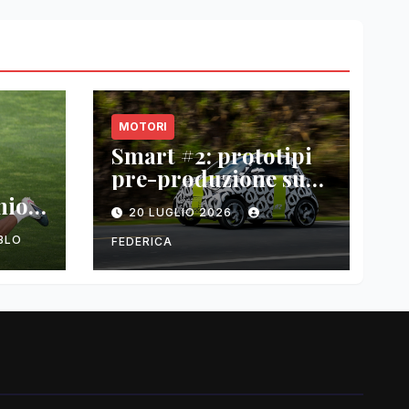
MOTORI
Smart #2: prototipi
pre-produzione su
strada prima del
nio
20 LUGLIO 2026
paris motor show
2026
BLO
FEDERICA