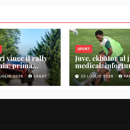
SPORT
i vince il rally
Juve, ekhator al j
nia: prima
medical: infortu
oria wrc
muscolare
LUGLIO 2026
SASAT
20 LUGLIO 2026
PA