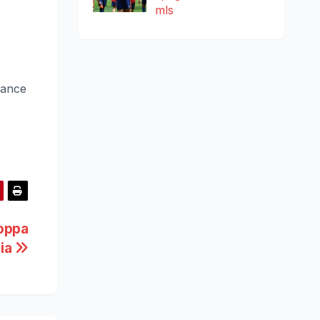
mls
chance
Coppa
lia