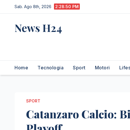
Salta
Sab. Ago 8th, 2026
2:28:51 PM
al
contenuto
News H24
notizie sempre aggiornate
dall'italia e dal mondo
Home
Tecnologia
Sport
Motori
Life
SPORT
Catanzaro Calcio: Bi
Playoff