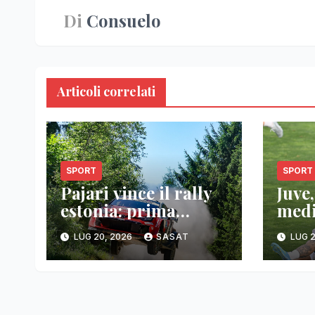
Di
Consuelo
Articoli correlati
SPORT
SPORT
Pajari vince il rally
Juve,
estonia: prima
medi
vittoria wrc
musc
LUG 20, 2026
SASAT
LUG 2