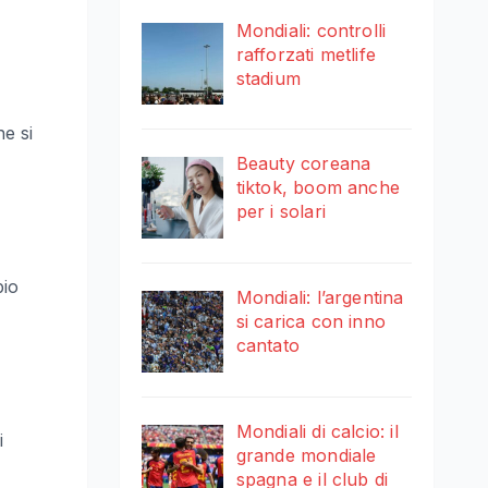
Mondiali: controlli
rafforzati metlife
stadium
he si
Beauty coreana
tiktok, boom anche
per i solari
bio
Mondiali: l’argentina
si carica con inno
cantato
Mondiali di calcio: il
i
grande mondiale
spagna e il club di