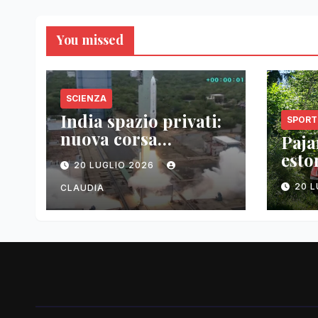
You missed
SCIENZA
India spazio privati:
SPORT
nuova corsa
Pajar
tecnologica
esto
20 LUGLIO 2026
vitt
20 
CLAUDIA