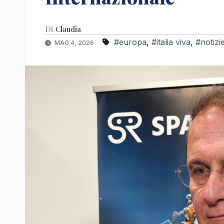
Di
Claudia
#europa
,
#italia viva
,
#notizi
MAG 4, 2026