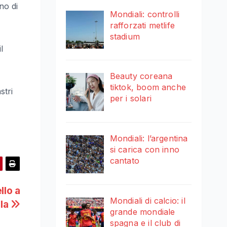
no di
Mondiali: controlli
rafforzati metlife
stadium
l
Beauty coreana
tiktok, boom anche
stri
per i solari
Mondiali: l’argentina
si carica con inno
cantato
llo a
Mondiali di calcio: il
lla
grande mondiale
spagna e il club di