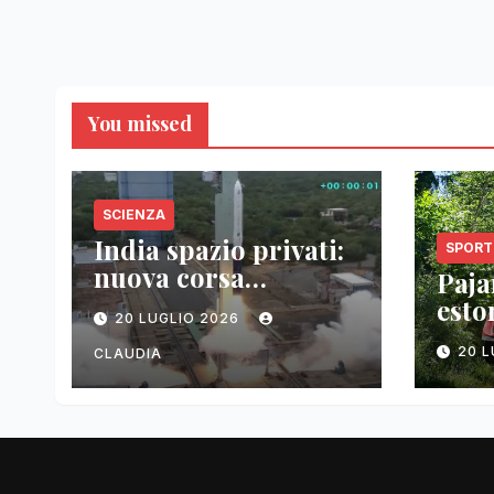
You missed
SCIENZA
India spazio privati:
SPORT
nuova corsa
Pajar
tecnologica
esto
20 LUGLIO 2026
vitt
20 
CLAUDIA