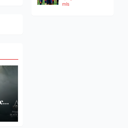
mls
ed: