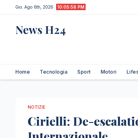
Salta
Gio. Ago 6th, 2026
10:05:59 PM
al
contenuto
News H24
notizie sempre aggiornate
dall'italia e dal mondo
Home
Tecnologia
Sport
Motori
Life
NOTIZIE
Cirielli: De-escalat
Internazionale