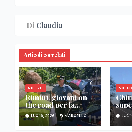
Di
Claudia
Articoli correlati
NOTIZIE
NOTIZ
Rimini: giovani on
Chiu
the road per la
supe
sicurezza stradale
h4: 
LUG 18, 2026
MARCELLO
LUG 1
fvg 