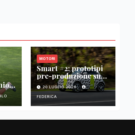
MOTORI
Smart #2: prototipi
pre-produzione su
strada prima del
nio
20 LUGLIO 2026
paris motor show
2026
BLO
FEDERICA