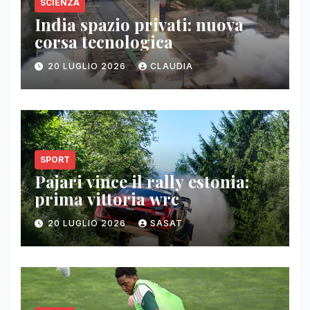
SCIENZA
India spazio privati: nuova
corsa tecnologica
20 LUGLIO 2026
CLAUDIA
SPORT
Pajari vince il rally estonia:
prima vittoria wrc
20 LUGLIO 2026
SASAT