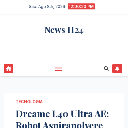
Salta
Sab. Ago 8th, 2026
12:00:24 PM
al
contenuto
News H24
notizie sempre aggiornate dall'italia e dal
mondo
TECNOLOGIA
Dreame L40 Ultra AE:
Robot Aspirapolvere