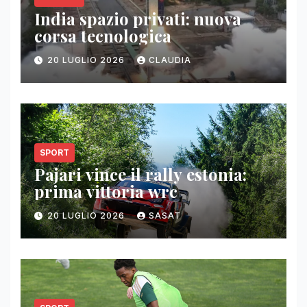
India spazio privati: nuova
corsa tecnologica
20 LUGLIO 2026
CLAUDIA
SPORT
Pajari vince il rally estonia:
prima vittoria wrc
20 LUGLIO 2026
SASAT