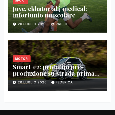
SPORT
Juve, ekhator al j medical:
infortunio muscolare
20 LUGLIO 2026
PABLO
MOTORI
Smart #2: prototipi pre-
produzione su strada prima
del paris motor show 2026
20 LUGLIO 2026
FEDERICA