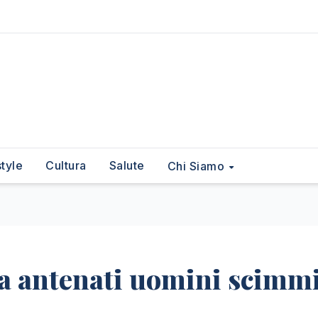
style
Cultura
Salute
Chi Siamo
lla antenati uomini scimm