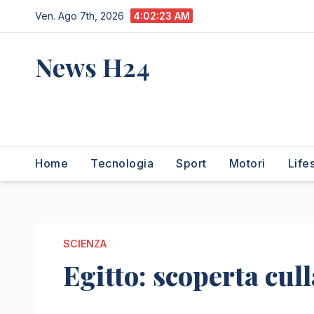
Salta
Ven. Ago 7th, 2026
4:02:24 AM
al
contenuto
News H24
notizie sempre aggiornate
dall'italia e dal mondo
Home
Tecnologia
Sport
Motori
Life
SCIENZA
Egitto: scoperta cu