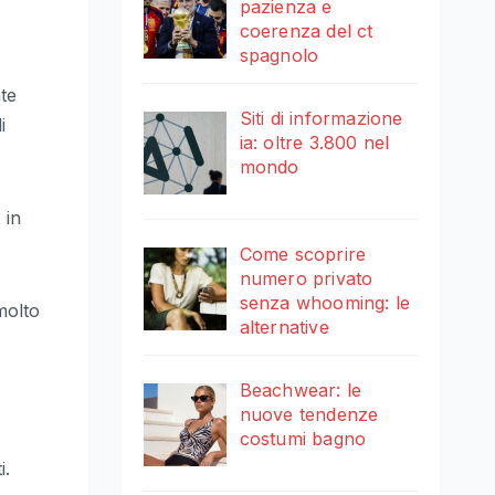
pazienza e
coerenza del ct
spagnolo
te
Siti di informazione
i
ia: oltre 3.800 nel
mondo
 in
Come scoprire
numero privato
senza whooming: le
molto
alternative
Beachwear: le
nuove tendenze
costumi bagno
i.