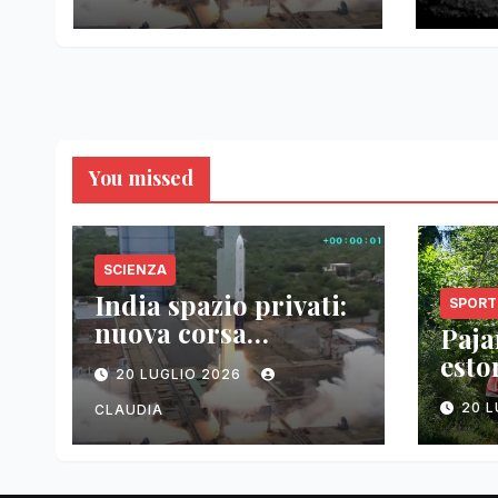
tori
You missed
SCIENZA
India spazio privati:
SPORT
nuova corsa
Pajar
tecnologica
esto
20 LUGLIO 2026
vitt
20 
CLAUDIA