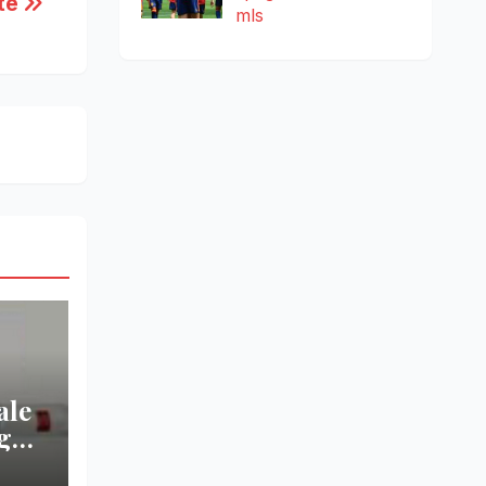
te
mls
ale
nga