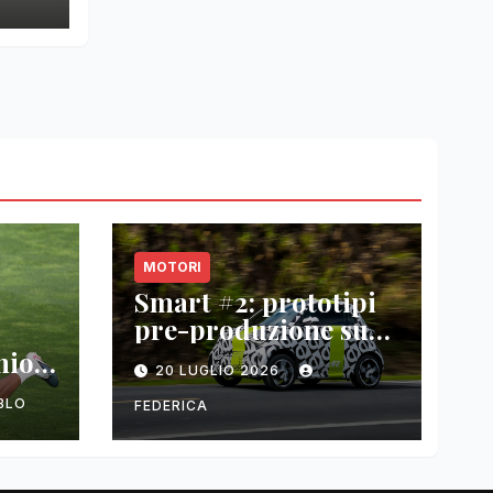
MOTORI
Smart #2: prototipi
pre-produzione su
strada prima del
nio
20 LUGLIO 2026
paris motor show
2026
BLO
FEDERICA