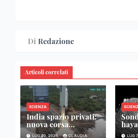
articoli
Di
Redazione
Articoli correlati
SCIENZA
SCIEN
India spazio privati:
Sond
nuova corsa
haya
tecnologica
imma
LUG 20, 2026
CLAUDIA
LUG 7