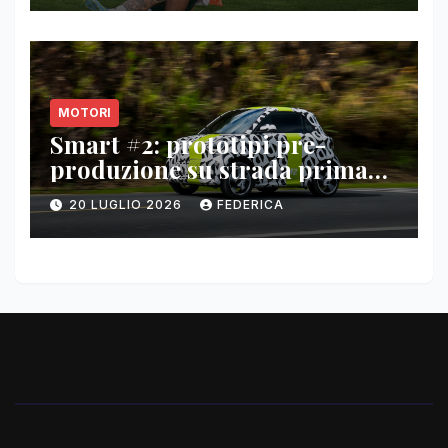
MOTORI
Smart #2: prototipi pre-
produzione su strada prima
del paris motor show 2026
20 LUGLIO 2026
FEDERICA