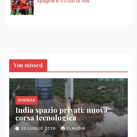
spagna e il club di mls
You missed
SCIENZA
India spazio privati: nuova
corsa tecnologica
20 LUGLIO 2026
CLAUDIA