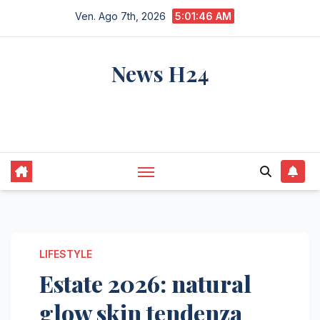
Salta
Ven. Ago 7th, 2026
5:01:47 AM
al
contenuto
News H24
notizie sempre aggiornate dall'italia e dal
mondo
LIFESTYLE
Estate 2026: natural
glow skin tendenza