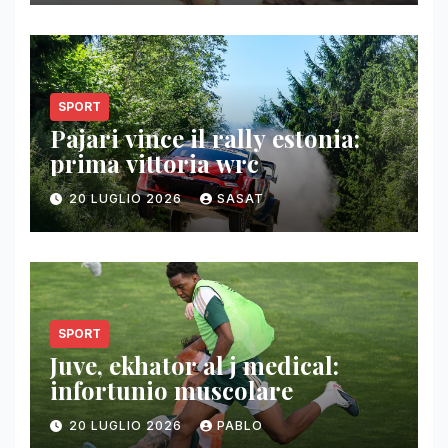
SPORT
Pajari vince il rally estonia:
prima vittoria wrc
20 LUGLIO 2026
SASAT
SPORT
Juve, ekhator al j medical:
infortunio muscolare
20 LUGLIO 2026
PABLO