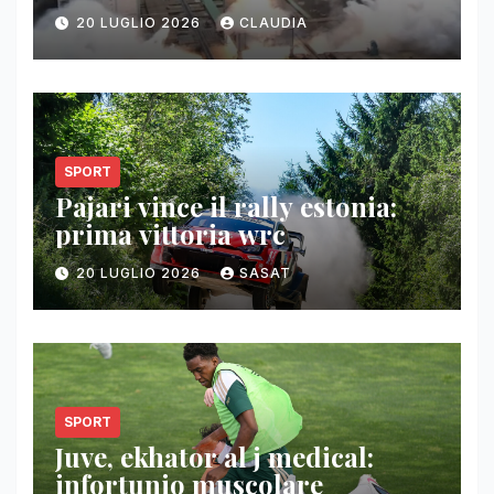
20 LUGLIO 2026
CLAUDIA
SPORT
Pajari vince il rally estonia:
prima vittoria wrc
20 LUGLIO 2026
SASAT
SPORT
Juve, ekhator al j medical:
infortunio muscolare