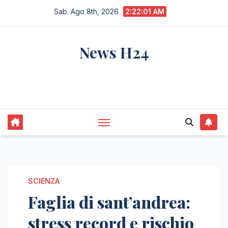
Salta
Sab. Ago 8th, 2026
2:22:02 AM
al
contenuto
News H24
notizie sempre aggiornate dall'italia e dal
mondo
SCIENZA
Faglia di sant’andrea:
stress record e rischio