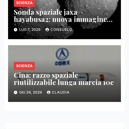
SCIENZA
Sonda spaziale jaxa
hayabusa2: nuova immagine
asteroide torifune
LUG 7, 2026
CONSUELO
SCIENZA
Cina: razzo spaziale
riutilizzabile lunga marcia 10c
GIU 29, 2026
CLAUDIA