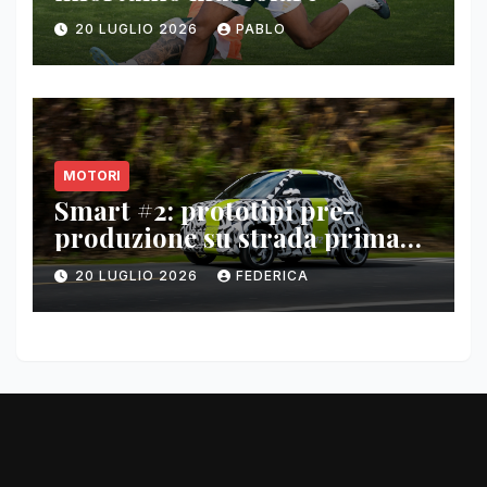
20 LUGLIO 2026
PABLO
MOTORI
Smart #2: prototipi pre-
produzione su strada prima
del paris motor show 2026
20 LUGLIO 2026
FEDERICA