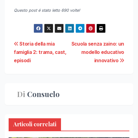
Questo post é stato letto 690 volte!
Navigazione
Storia della mia
Scuola senza zaino: un
famiglia 2: trama, cast,
modello educativo
articoli
episodi
innovativo
Di
Consuelo
Articoli correlati