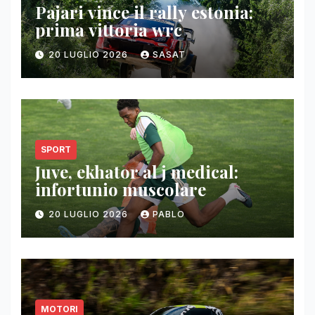
Pajari vince il rally estonia:
prima vittoria wrc
20 LUGLIO 2026
SASAT
SPORT
Juve, ekhator al j medical:
infortunio muscolare
20 LUGLIO 2026
PABLO
MOTORI