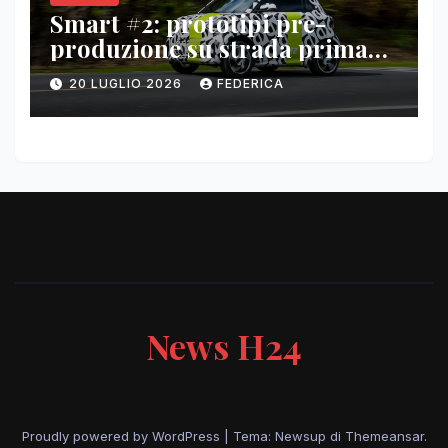
Smart #2: prototipi pre-
produzione su strada prima
del paris motor show 2026
20 LUGLIO 2026
FEDERICA
News H24
Proudly powered by WordPress
|
Tema: Newsup di
Themeansar
.