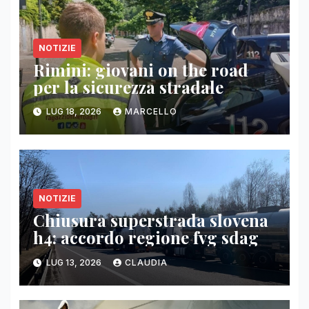
NOTIZIE
Rimini: giovani on the road
per la sicurezza stradale
LUG 18, 2026
MARCELLO
NOTIZIE
Chiusura superstrada slovena
h4: accordo regione fvg sdag
LUG 13, 2026
CLAUDIA