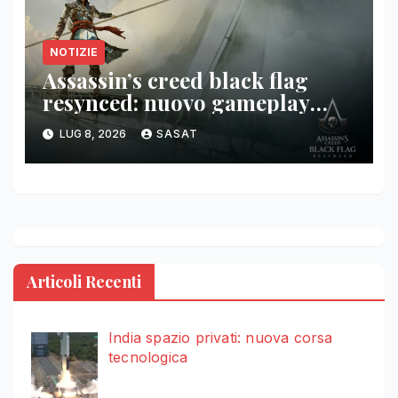
NOTIZIE
Assassin’s creed black flag
resynced: nuovo gameplay
combattimento navale
LUG 8, 2026
SASAT
Articoli Recenti
India spazio privati: nuova corsa
tecnologica