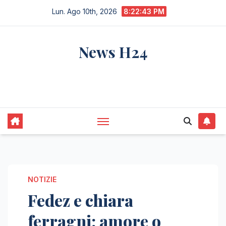
Salta
Lun. Ago 10th, 2026
8:22:44 PM
al
contenuto
News H24
notizie sempre aggiornate dall'italia e dal
mondo
NOTIZIE
Fedez e chiara
ferragni: amore o