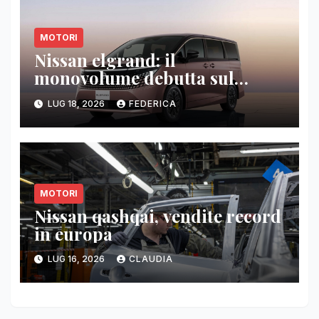
MOTORI
Nissan elgrand: il
monovolume debutta sul
mercato giapponese
LUG 18, 2026
FEDERICA
MOTORI
Nissan qashqai, vendite record
in europa
LUG 16, 2026
CLAUDIA