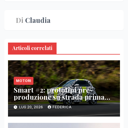
Di
Claudia
Articoli correlati
MOTORI
Smart #2: prototipi pre-
produzione su strada prima
del paris motor show 2026
LUG 20, 2026
FEDERICA