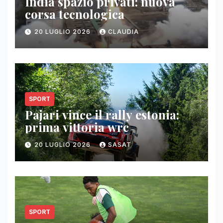
India spazio privati: nuova
corsa tecnologica
20 LUGLIO 2026
CLAUDIA
SPORT
Pajari vince il rally estonia:
prima vittoria wrc
20 LUGLIO 2026
SASAT
SPORT