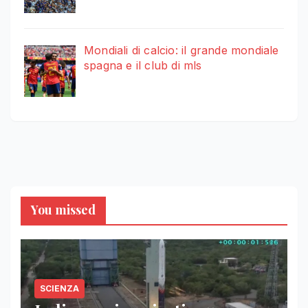
Mondiali di calcio: il grande mondiale
spagna e il club di mls
You missed
SCIENZA