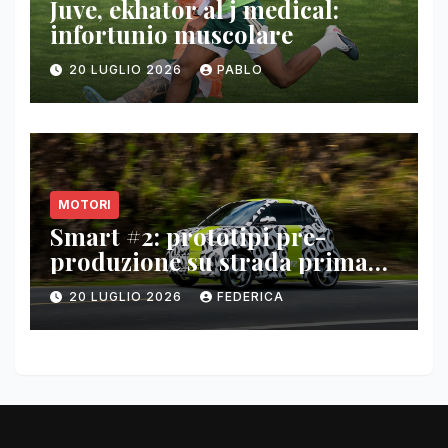
Juve, ekhator al j medical:
infortunio muscolare
20 LUGLIO 2026
PABLO
MOTORI
Smart #2: prototipi pre-
produzione su strada prima
del paris motor show 2026
20 LUGLIO 2026
FEDERICA