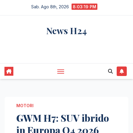
Salta
Sab. Ago 8th, 2026
8:03:20 PM
al
contenuto
News H24
notizie sempre aggiornate dall'italia e dal
mondo
MOTORI
GWM H7: SUV ibrido
in Europa Q4 2026