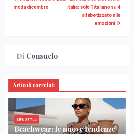
Navigazione
moda dicembre
italia: solo 1 italiano su 4
articoli
alfabetizzato alle
emozioni
Di
Consuelo
Articoli correlati
LIFESTYLE
Beachwear: le nuove tendenze