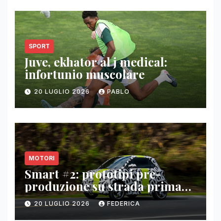
SPORT
Juve, ekhator al j medical:
infortunio muscolare
20 LUGLIO 2026
PABLO
MOTORI
Smart #2: prototipi pre-
produzione su strada prima
del paris motor show 2026
20 LUGLIO 2026
FEDERICA