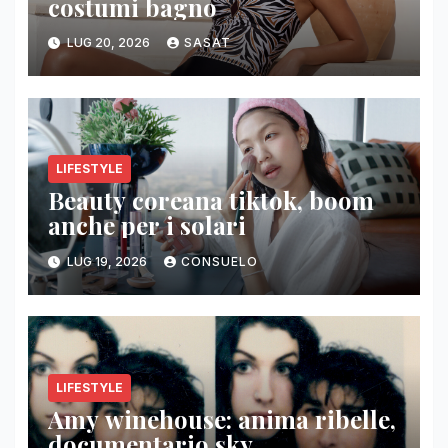
costumi bagno
LUG 20, 2026
SASAT
LIFESTYLE
Beauty coreana tiktok, boom
anche per i solari
LUG 19, 2026
CONSUELO
LIFESTYLE
Amy winehouse: anima ribelle,
documentario sky