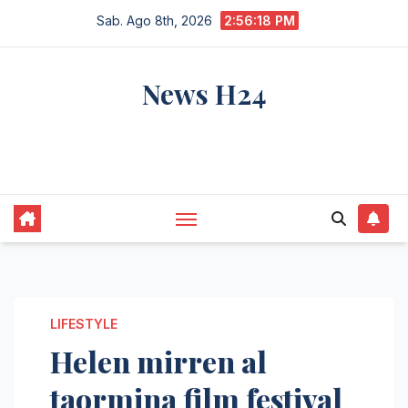
Salta
Sab. Ago 8th, 2026
2:56:19 PM
al
contenuto
News H24
notizie sempre aggiornate dall'italia e dal
mondo
LIFESTYLE
Helen mirren al
taormina film festival