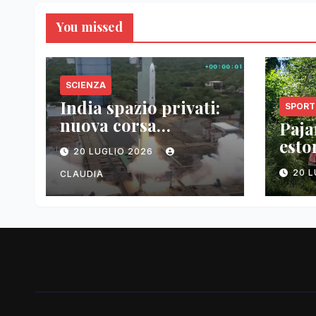
You missed
SCIENZA
India spazio privati:
SPORT
nuova corsa
Pajar
tecnologica
esto
20 LUGLIO 2026
vitt
20 
CLAUDIA