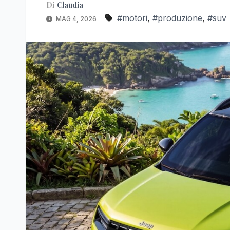
Di
Claudia
#motori
,
#produzione
,
#suv
MAG 4, 2026