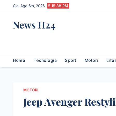
Salta
Gio. Ago 6th, 2026
5:15:39 PM
al
contenuto
News H24
notizie sempre aggiornate
dall'italia e dal mondo
Home
Tecnologia
Sport
Motori
Life
MOTORI
Jeep Avenger Resty