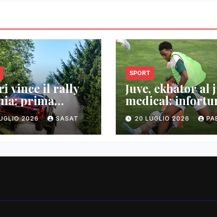
SPORT
i vince il rally
Juve, ekhator al j
nia: prima
medical: infortu
oria wrc
muscolare
LUGLIO 2026
SASAT
20 LUGLIO 2026
PA