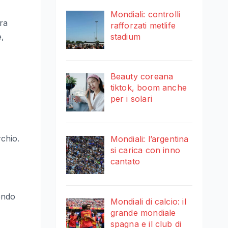
Mondiali: controlli
ura
rafforzati metlife
stadium
e,
Beauty coreana
tiktok, boom anche
per i solari
chio.
Mondiali: l’argentina
si carica con inno
cantato
tendo
Mondiali di calcio: il
grande mondiale
spagna e il club di