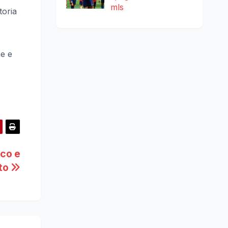
mls
toria
ne e
ico e
ato