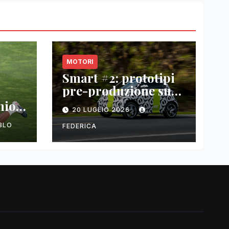
MOTORI
Smart #2: prototipi
pre-produzione su
strada prima del
nio
20 LUGLIO 2026
paris motor show
2026
BLO
FEDERICA