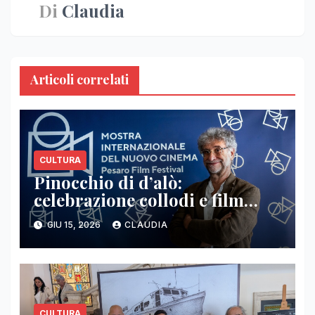
Di
Claudia
Articoli correlati
CULTURA
Pinocchio di d’alò:
celebrazione collodi e film
d’animazione
GIU 15, 2026
CLAUDIA
CULTURA