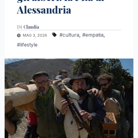
Alessandria
Di
Claudia
#cultura
,
#empatia
,
MAG 3, 2026
#lifestyle