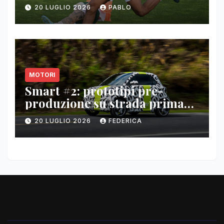
20 LUGLIO 2026
PABLO
MOTORI
Smart #2: prototipi pre-
produzione su strada prima
del paris motor show 2026
20 LUGLIO 2026
FEDERICA