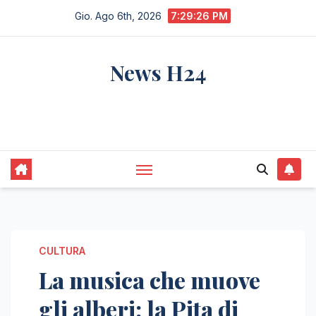
Salta
Gio. Ago 6th, 2026
7:29:27 PM
al
contenuto
News H24
notizie sempre aggiornate dall'italia e dal
mondo
CULTURA
La musica che muove
gli alberi: la Pita di