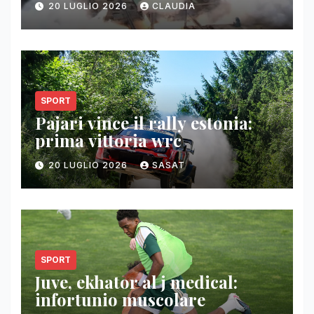
20 LUGLIO 2026
CLAUDIA
SPORT
Pajari vince il rally estonia:
prima vittoria wrc
20 LUGLIO 2026
SASAT
SPORT
Juve, ekhator al j medical:
infortunio muscolare