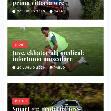
prima vittoria wrc
20 LUGLIO 2026
SASAT
SPORT
Juve, ekhator al j medical:
infortunio muscolare
20 LUGLIO 2026
PABLO
MOTORI
Smart #2: prototipi pre-