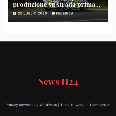
produzione su strada prima
del paris motor show 2026
20 LUGLIO 2026
FEDERICA
News H24
Proudly powered by WordPress
|
Tema: Newsup di
Themeansar
.