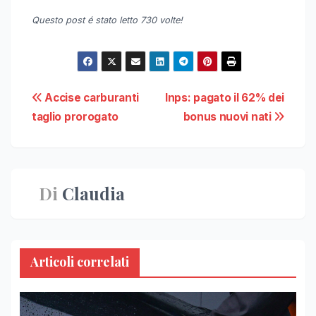
Questo post é stato letto 730 volte!
Navigazione
Accise carburanti
Inps: pagato il 62% dei
taglio prorogato
bonus nuovi nati
articoli
Di
Claudia
Articoli correlati