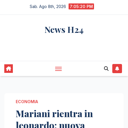
Salta
Sab. Ago 8th, 2026
7:05:21 PM
al
contenuto
News H24
notizie sempre aggiornate dall'italia e dal
mondo
ECONOMIA
Mariani rientra in
leonardo: nuova