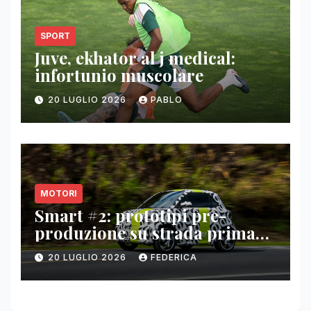
SPORT
Juve, ekhator al j medical:
infortunio muscolare
20 LUGLIO 2026
PABLO
MOTORI
Smart #2: prototipi pre-
produzione su strada prima
del paris motor show 2026
20 LUGLIO 2026
FEDERICA