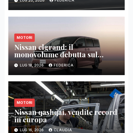
LUG 20, 2026
FEDERICA
MOTORI
Nissan elgrand: il
monovolume debutta sul
mercato giapponese
LUG 18, 2026
FEDERICA
MOTORI
Nissan qashqai, vendite record
in europa
LUG 16, 2026
CLAUDIA