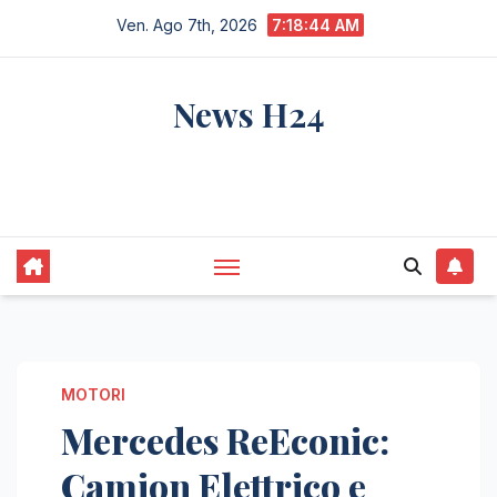
Salta
Ven. Ago 7th, 2026
7:18:45 AM
al
contenuto
News H24
notizie sempre aggiornate dall'italia e dal
mondo
MOTORI
Mercedes ReEconic:
Camion Elettrico e