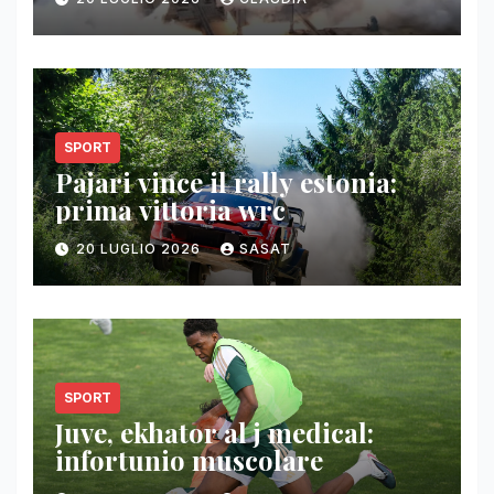
SPORT
Pajari vince il rally estonia:
prima vittoria wrc
20 LUGLIO 2026
SASAT
SPORT
Juve, ekhator al j medical:
infortunio muscolare