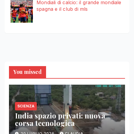
Mondiali di calcio: il grande mondiale
spagna e il club di mls
You missed
SCIENZA
India spazio privati: nuova
corsa tecnologica
20 LUGLIO 2026
CLAUDIA