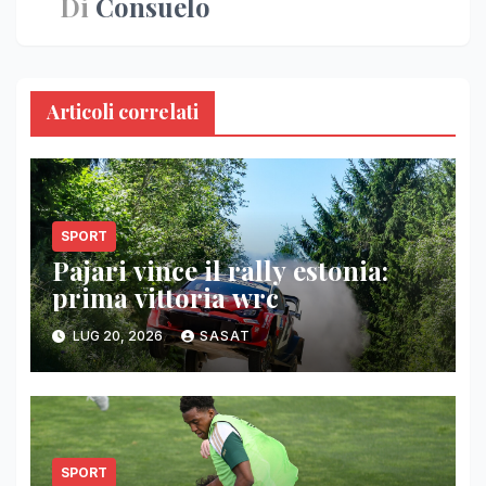
Di
Consuelo
Articoli correlati
SPORT
Pajari vince il rally estonia:
prima vittoria wrc
LUG 20, 2026
SASAT
SPORT