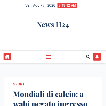
Salta
Ven. Ago 7th, 2026
8:18:12 AM
al
contenuto
News H24
notizie sempre aggiornate dall'italia e dal
mondo
SPORT
Mondiali di calcio: a
wahi negato ingresso