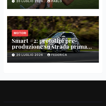
20 LUGLIO 2026
PABLO
MOTORI
Smart #2: prototipi pre-
produzione su strada prima
del paris motor show 2026
20 LUGLIO 2026
FEDERICA