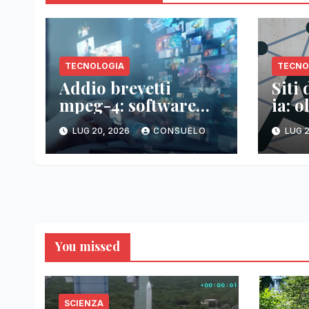
TECNOLOGIA
TECNO
Addio brevetti
Siti
mpeg-4: software
ia: o
libero senza costi
mon
LUG 20, 2026
CONSUELO
LUG 2
You missed
SCIENZA