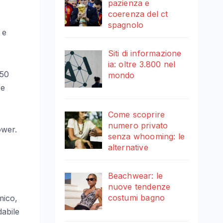
pazienza e
coerenza del ct
spagnolo
 e
Siti di informazione
ia: oltre 3.800 nel
 50
mondo
 e
Come scoprire
numero privato
ower.
senza whooming: le
alternative
Beachwear: le
nuove tendenze
costumi bagno
mico,
dabile