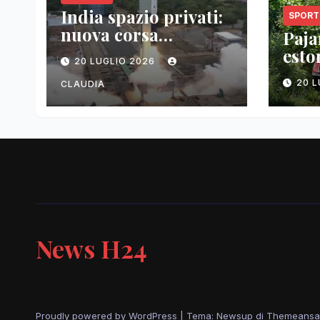
India spazio privati:
SPORT
nuova corsa
Pajar
tecnologica
esto
20 LUGLIO 2026
vitt
20 
CLAUDIA
News H24
Proudly powered by WordPress
|
Tema: Newsup di
Themeansa