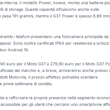
a interna. Il modello Power, invece, monta una batteria più
 di storage. Queste capacità influiscono anche sulle
 e pesa 191 grammi, mentre il G37 Power è spesso 8,89 mm
ntrambi i telefoni presentano una fotocamera principale da
xel. Sono inoltre certificati IP64 per resistenza a schizzi
tivo Android 16.
249,90 euro per il Moto G37 e 279,90 euro per il Moto G37 P
ufficiale del marchio e, a breve, arriveranno anche presso i
dotti Motorola, il prezzo effettivo potrebbe scendere
e prime settimane di vendita.
a a rafforzare la propria presenza nella segmento econo
o accessibile per gli utenti che cercano uno smartphone affi