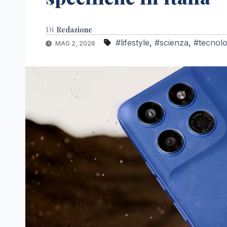
Di
Redazione
#lifestyle
,
#scienza
,
#tecnolo
MAG 2, 2026