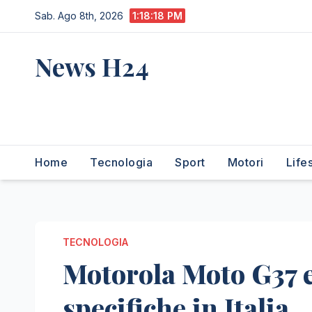
Salta
Sab. Ago 8th, 2026
1:18:19 PM
al
contenuto
News H24
notizie sempre aggiornate
dall'italia e dal mondo
Home
Tecnologia
Sport
Motori
Life
TECNOLOGIA
Motorola Moto G37 e
specifiche in Italia