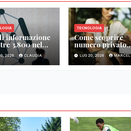
LOGIA
TECNOLOGIA
 di informazione
Come scoprire
ltre 3.800 nel
numero privato
do
senza whooming:
0, 2026
CLAUDIA
LUG 20, 2026
MARCEL
alternative