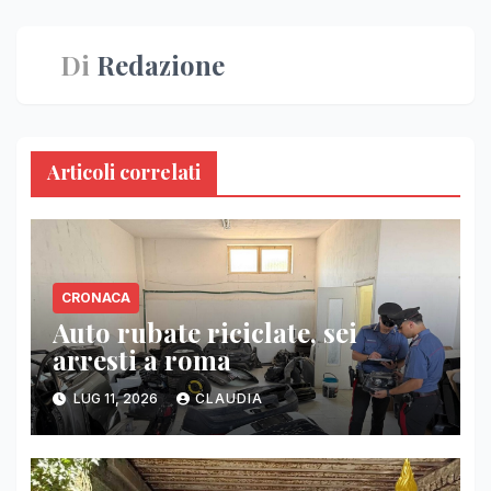
Di
Redazione
Articoli correlati
CRONACA
Auto rubate riciclate, sei
arresti a roma
LUG 11, 2026
CLAUDIA