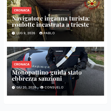
CRONACA
Navigatore inganna turista:
roulotte incastrata a trieste
LUG 9, 2026
PABLO
CRONACA
Monopattino guida stato
ebbrezza sanzioni
GIU 20, 2026
CONSUELO