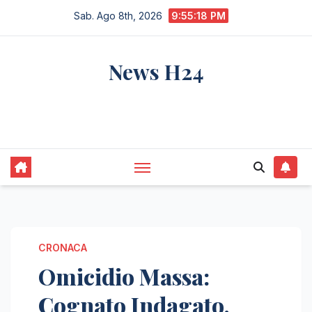
Salta
Sab. Ago 8th, 2026
9:55:18 PM
al
contenuto
News H24
notizie sempre aggiornate dall'italia e dal
mondo
CRONACA
Omicidio Massa:
Cognato Indagato,