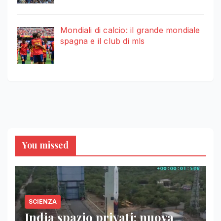
Mondiali di calcio: il grande mondiale
spagna e il club di mls
You missed
SCIENZA
India spazio privati: nuova