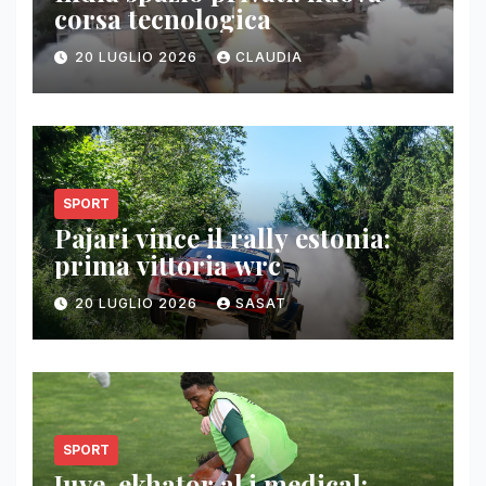
corsa tecnologica
20 LUGLIO 2026
CLAUDIA
SPORT
Pajari vince il rally estonia:
prima vittoria wrc
20 LUGLIO 2026
SASAT
SPORT
Juve, ekhator al j medical: