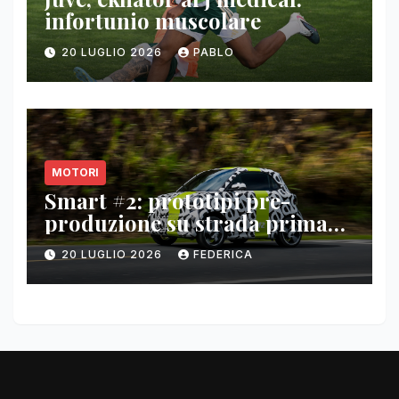
infortunio muscolare
20 LUGLIO 2026
PABLO
MOTORI
Smart #2: prototipi pre-
produzione su strada prima
del paris motor show 2026
20 LUGLIO 2026
FEDERICA