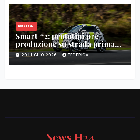
MOTORI
Smart #2: prototipi pre-
produzione su strada prima
del paris motor show 2026
20 LUGLIO 2026
FEDERICA
News H24