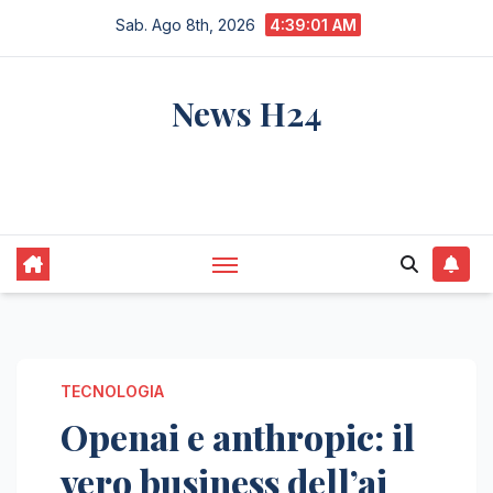
Salta
Sab. Ago 8th, 2026
4:39:02 AM
al
contenuto
News H24
notizie sempre aggiornate dall'italia e dal
mondo
TECNOLOGIA
Openai e anthropic: il
vero business dell’ai