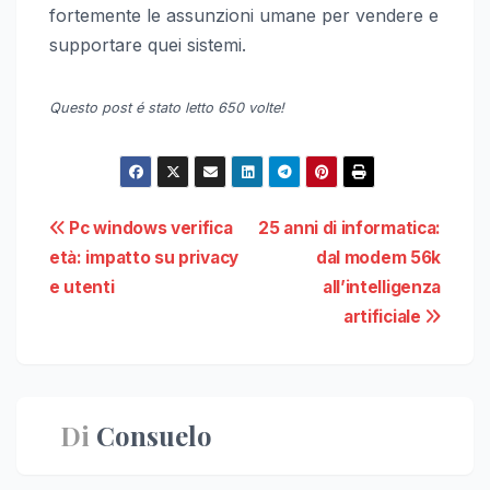
fortemente le assunzioni umane per vendere e
supportare quei sistemi.
Questo post é stato letto 650 volte!
Navigazione
Pc windows verifica
25 anni di informatica:
età: impatto su privacy
dal modem 56k
articoli
e utenti
all’intelligenza
artificiale
Di
Consuelo