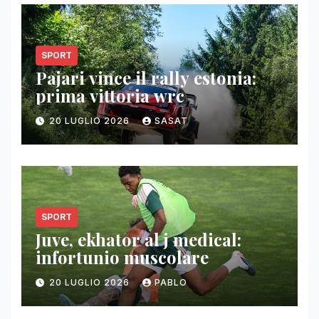
SPORT
Pajari vince il rally estonia:
prima vittoria wrc
20 LUGLIO 2026
SASAT
SPORT
Juve, ekhator al j medical:
infortunio muscolare
20 LUGLIO 2026
PABLO