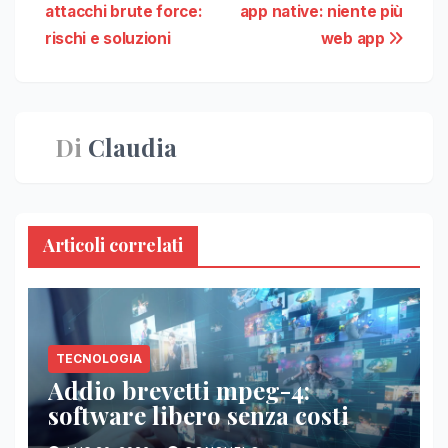
attacchi brute force:
app native: niente più
articoli
rischi e soluzioni
web app
Di
Claudia
Articoli correlati
TECNOLOGIA
Addio brevetti mpeg-4:
software libero senza costi