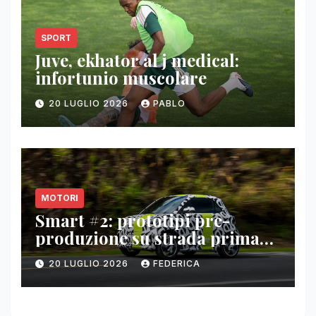
SPORT
Juve, ekhator al j medical:
infortunio muscolare
20 LUGLIO 2026
PABLO
MOTORI
Smart #2: prototipi pre-
produzione su strada prima
del paris motor show 2026
20 LUGLIO 2026
FEDERICA