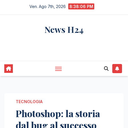
Salta
Ven. Ago 7th, 2026
8:38:07 PM
al
contenuto
News H24
notizie sempre aggiornate dall'italia e dal
mondo
TECNOLOGIA
Photoshop: la storia
dal bug al successo