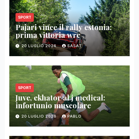
SPORT
Pajari vince il rally estonia:
prima vittoria wrc
20 LUGLIO 2026
SASAT
SPORT
Juve, ekhator al j medical:
infortunio muscolare
20 LUGLIO 2026
PABLO