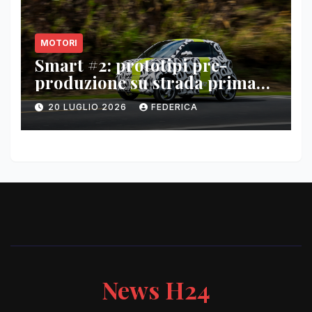
MOTORI
Smart #2: prototipi pre-
produzione su strada prima
del paris motor show 2026
20 LUGLIO 2026
FEDERICA
News H24