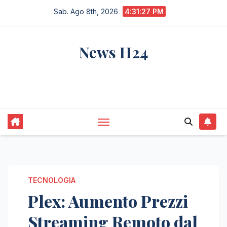
Salta
Sab. Ago 8th, 2026
4:31:28 PM
al
contenuto
News H24
notizie sempre aggiornate dall'italia e dal
mondo
TECNOLOGIA
Plex: Aumento Prezzi
Streaming Remoto dal