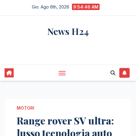
Salta
Gio. Ago 6th, 2026
9:54:47 AM
al
contenuto
News H24
notizie sempre aggiornate dall'italia e dal
mondo
MOTORI
Range rover SV ultra:
lusso tecnologia auto