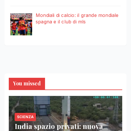
Mondiali di calcio: il grande mondiale
spagna e il club di mls
You missed
SCIENZA
India spazio privati: nuova