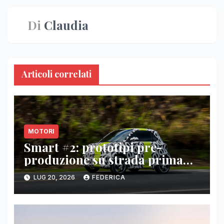
Di
Claudia
Articoli correlati
MOTORI
Smart #2: prototipi pre-
produzione su strada prima
del paris motor show 2026
LUG 20, 2026
FEDERICA