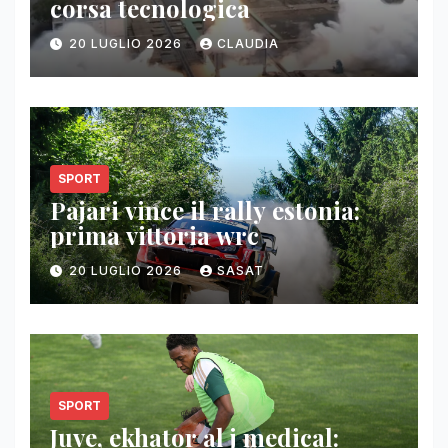
corsa tecnologica
20 LUGLIO 2026
CLAUDIA
SPORT
Pajari vince il rally estonia:
prima vittoria wrc
20 LUGLIO 2026
SASAT
SPORT
Juve, ekhator al j medical: