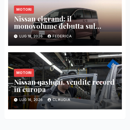
MOTORI
Nissan elgrand: il
monovolume debutta sul
mercato giapponese
LUG 18, 2026
FEDERICA
MOTORI
Nissan qashqai, vendite record
in europa
LUG 16, 2026
CLAUDIA