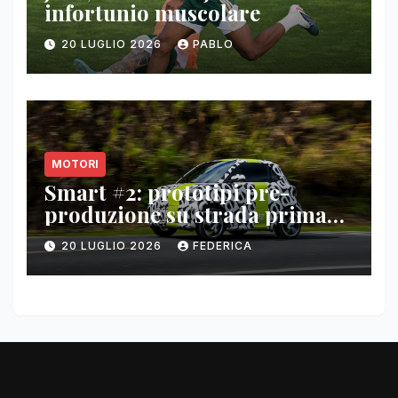
infortunio muscolare
20 LUGLIO 2026
PABLO
MOTORI
Smart #2: prototipi pre-
produzione su strada prima
del paris motor show 2026
20 LUGLIO 2026
FEDERICA