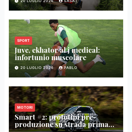
20 LUGLIO 2026
SASAT
SPORT
Juve, ekhator al j medical:
infortunio muscolare
20 LUGLIO 2026
PABLO
MOTORI
Smart #2: prototipi pre-
produzione su strada prima
del paris motor show 2026