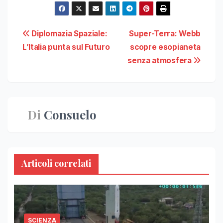
Navigazione
Diplomazia Spaziale:
Super-Terra: Webb
L’Italia punta sul Futuro
scopre esopianeta
articoli
senza atmosfera
Di
Consuelo
Articoli correlati
SCIENZA