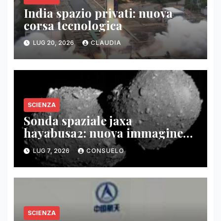
India spazio privati: nuova
corsa tecnologica
LUG 20, 2026
CLAUDIA
SCIENZA
Sonda spaziale jaxa
hayabusa2: nuova immagine
asteroide torifune
LUG 7, 2026
CONSUELO
SCIENZA