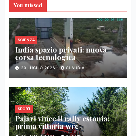
You missed
SCIENZA
India spazio privati: nuova
corsa tecnologica
20 LUGLIO 2026
CLAUDIA
SPORT
Pajari vince il rally estonia:
prima vittoria wrc