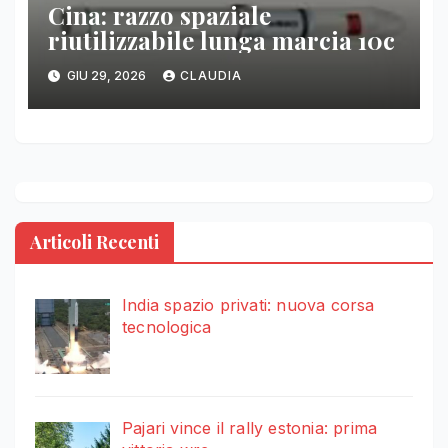
Cina: razzo spaziale
riutilizzabile lunga marcia 10c
GIU 29, 2026
CLAUDIA
Articoli Recenti
India spazio privati: nuova corsa
tecnologica
Pajari vince il rally estonia: prima