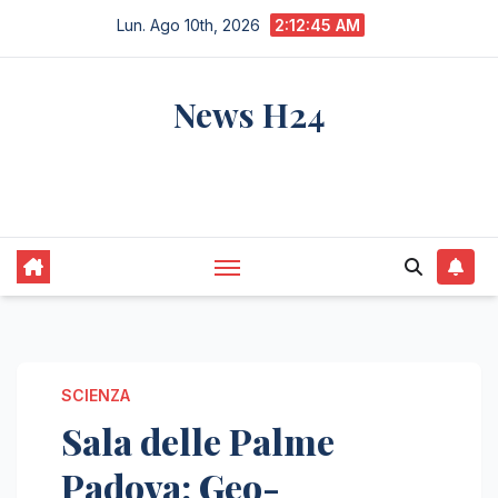
Salta
Lun. Ago 10th, 2026
2:12:46 AM
al
contenuto
News H24
notizie sempre aggiornate dall'italia e dal
mondo
SCIENZA
Sala delle Palme
Padova: Geo-