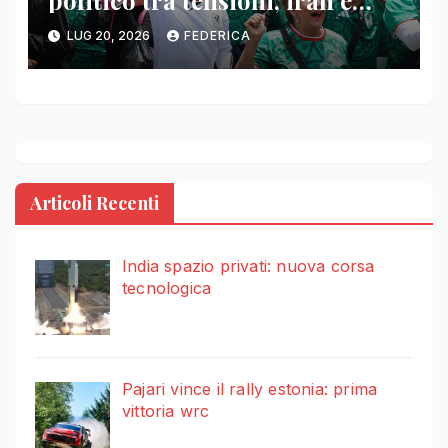
politico tra tensioni, iran e
falkland
LUG 20, 2026
FEDERICA
Articoli Recenti
India spazio privati: nuova corsa
tecnologica
Pajari vince il rally estonia: prima
vittoria wrc