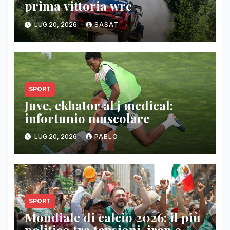
prima vittoria wrc
LUG 20, 2026
SASAT
SPORT
Juve, ekhator al j medical:
infortunio muscolare
LUG 20, 2026
PABLO
SPORT
Mondiale di calcio 2026: il più