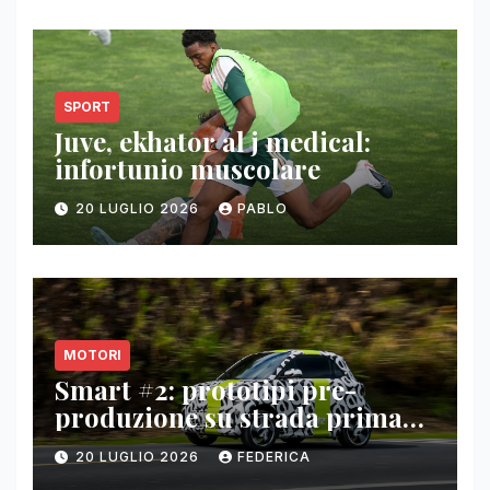
SPORT
Juve, ekhator al j medical:
infortunio muscolare
20 LUGLIO 2026
PABLO
MOTORI
Smart #2: prototipi pre-
produzione su strada prima
del paris motor show 2026
20 LUGLIO 2026
FEDERICA