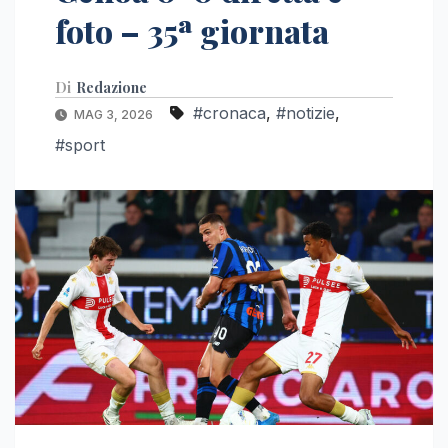
foto – 35ª giornata
Di
Redazione
#cronaca
,
#notizie
,
MAG 3, 2026
#sport