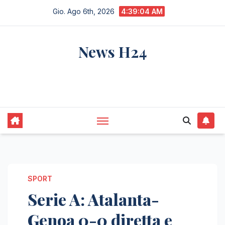
Salta
Gio. Ago 6th, 2026
4:39:04 AM
al
contenuto
News H24
notizie sempre aggiornate dall'italia e dal
mondo
SPORT
Serie A: Atalanta-
Genoa 0-0 diretta e