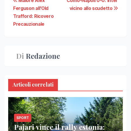
Navigazione
Malore Alex
Como-Napoli 0-0: Inter
Ferguson all’Old
vicino allo scudetto
articoli
Trafford: Ricovero
Precauzionale
Di
Redazione
Articoli correlati
SPORT
Pajari vince il rally estonia: