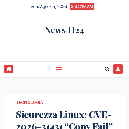
Salta
Ven. Ago 7th, 2026
2:34:17 AM
al
contenuto
News H24
notizie sempre aggiornate dall'italia e dal
mondo
TECNOLOGIA
Sicurezza Linux: CVE-
2026-31431 “Copy Fail”