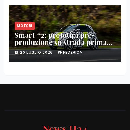
MOTORI
Smart #2: prototipi pre-
produzione su strada prima
del paris motor show 2026
20 LUGLIO 2026
FEDERICA
News H24