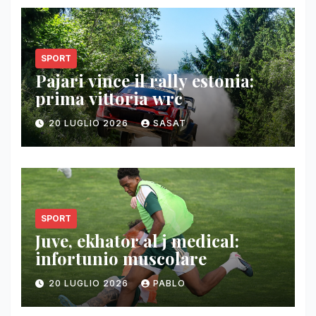
SPORT
Pajari vince il rally estonia:
prima vittoria wrc
20 LUGLIO 2026
SASAT
SPORT
Juve, ekhator al j medical:
infortunio muscolare
20 LUGLIO 2026
PABLO