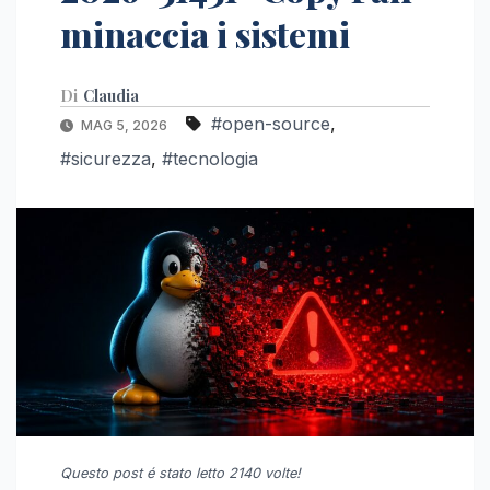
minaccia i sistemi
Di
Claudia
#open-source
,
MAG 5, 2026
#sicurezza
,
#tecnologia
Questo post é stato letto 2140 volte!