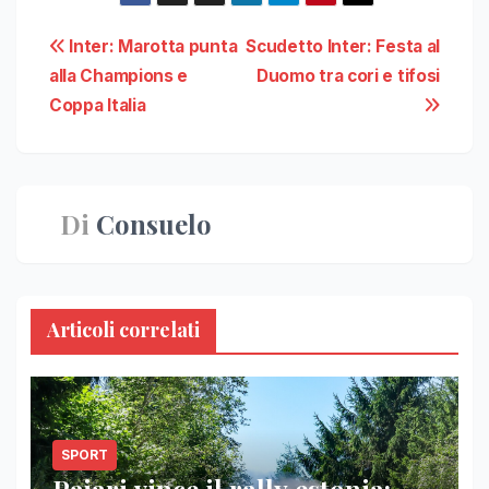
Navigazione
Inter: Marotta punta
Scudetto Inter: Festa al
alla Champions e
Duomo tra cori e tifosi
articoli
Coppa Italia
Di
Consuelo
Articoli correlati
SPORT
Pajari vince il rally estonia: