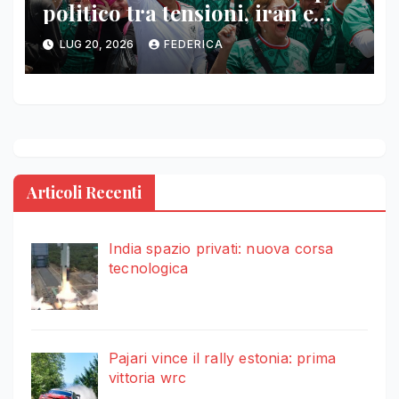
politico tra tensioni, iran e
falkland
LUG 20, 2026
FEDERICA
Articoli Recenti
India spazio privati: nuova corsa
tecnologica
Pajari vince il rally estonia: prima
vittoria wrc