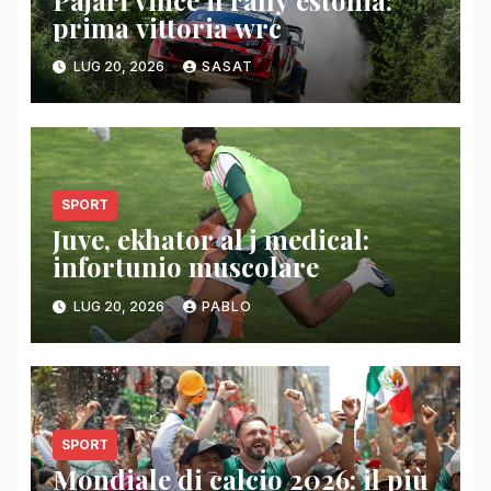
prima vittoria wrc
LUG 20, 2026
SASAT
SPORT
Juve, ekhator al j medical:
infortunio muscolare
LUG 20, 2026
PABLO
SPORT
Mondiale di calcio 2026: il più