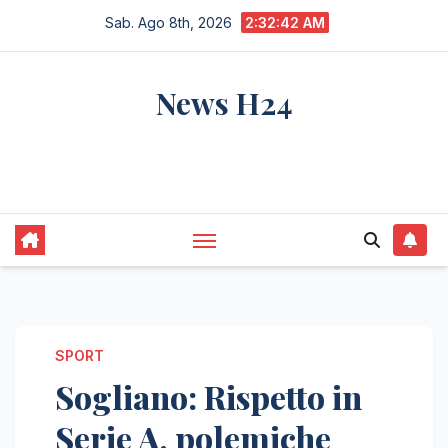
Salta
Sab. Ago 8th, 2026
2:32:43 AM
al
contenuto
News H24
notizie sempre aggiornate dall'italia e dal
mondo
SPORT
Sogliano: Rispetto in
Serie A, polemiche