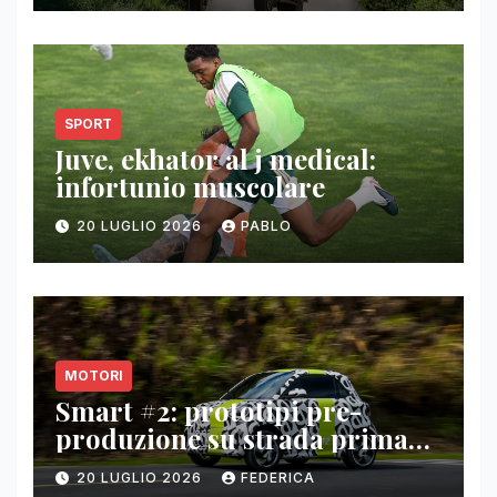
SPORT
Juve, ekhator al j medical:
infortunio muscolare
20 LUGLIO 2026
PABLO
MOTORI
Smart #2: prototipi pre-
produzione su strada prima
del paris motor show 2026
20 LUGLIO 2026
FEDERICA