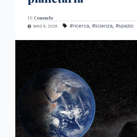
Di
Consuelo
#ricerca
,
#scienza
,
#spazio
MAG 9, 2026