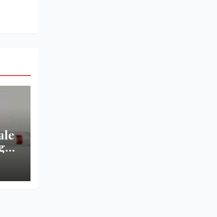
ale
nga