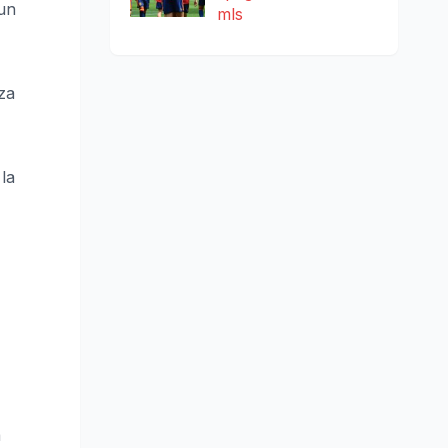
 un
mls
za
la
a