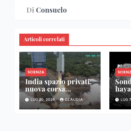
Di
Consuelo
Articoli correlati
SCIENZA
SCIEN
India spazio privati:
Sond
nuova corsa
haya
tecnologica
imma
LUG 20, 2026
CLAUDIA
LUG 7
tori