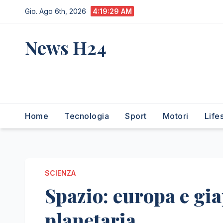
Salta
Gio. Ago 6th, 2026
4:19:30 AM
al
contenuto
News H24
notizie sempre aggiornate
dall'italia e dal mondo
Home
Tecnologia
Sport
Motori
Life
SCIENZA
Spazio: europa e gi
planetaria