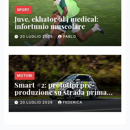
SPORT
Juve, ekhator al j medical:
infortunio muscolare
20 LUGLIO 2026
PABLO
MOTORI
Smart #2: prototipi pre-
produzione su strada prima
del paris motor show 2026
20 LUGLIO 2026
FEDERICA