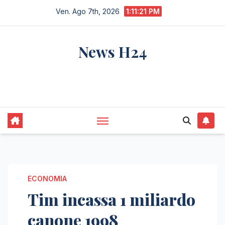
Salta
Ven. Ago 7th, 2026
1:11:22 PM
al
contenuto
News H24
notizie sempre aggiornate dall'italia e dal
mondo
ECONOMIA
Tim incassa 1 miliardo
canone 1998