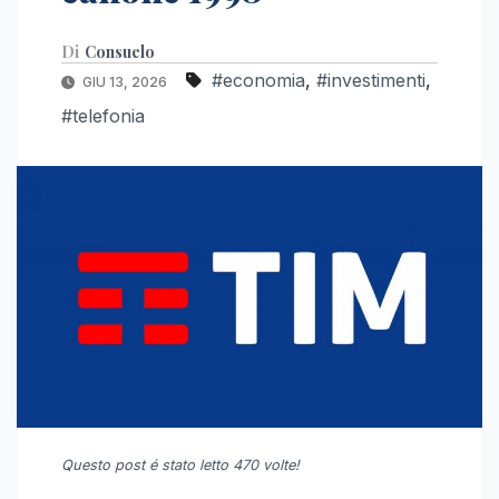
Di
Consuelo
#economia
,
#investimenti
,
GIU 13, 2026
#telefonia
Questo post é stato letto 470 volte!