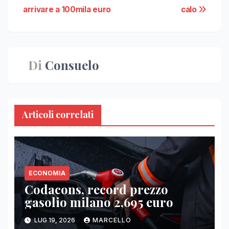
arrivare a 100mila euro
calo
articoli
Di
Consuelo
Articoli correlati
ECONOMIA
Codacons, record prezzo
gasolio milano 2,695 euro
LUG 19, 2026
MARCELLO