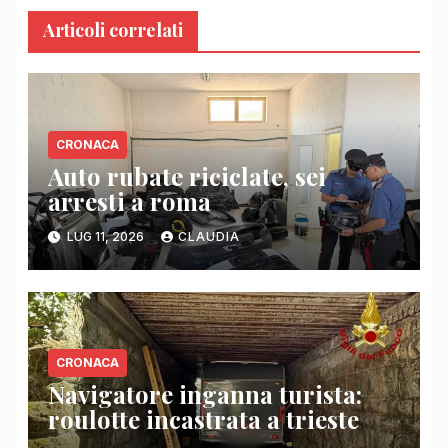
Articoli correlati
CRONACA
Auto rubate riciclate, sei
arresti a roma
LUG 11, 2026
CLAUDIA
CRONACA
Navigatore inganna turista:
roulotte incastrata a trieste