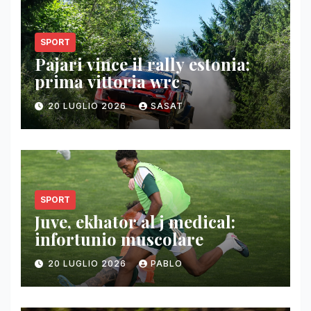
SPORT
Pajari vince il rally estonia:
prima vittoria wrc
20 LUGLIO 2026
SASAT
SPORT
Juve, ekhator al j medical:
infortunio muscolare
20 LUGLIO 2026
PABLO