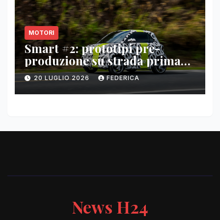
MOTORI
Smart #2: prototipi pre-
produzione su strada prima
del paris motor show 2026
20 LUGLIO 2026
FEDERICA
News H24