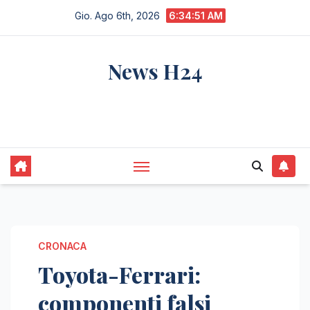
Salta
Gio. Ago 6th, 2026
6:34:52 AM
al
contenuto
News H24
notizie sempre aggiornate dall'italia e dal
mondo
CRONACA
Toyota-Ferrari:
componenti falsi