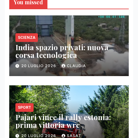
You missed
SCIENZA
India spazio privati: nuova
corsa tecnologica
20 LUGLIO 2026
CLAUDIA
SPORT
Pajari vince il rally estonia:
prima vittoria wrc
20 LUGLIO 2026
SASAT