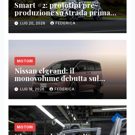
Smart #2: prototipi pre-
produzione su strada prima
del paris motor show 2026
LUG 20, 2026
FEDERICA
MOTORI
Nissan elgrand: il
monovolume debutta sul
mercato giapponese
LUG 18, 2026
FEDERICA
MOTORI