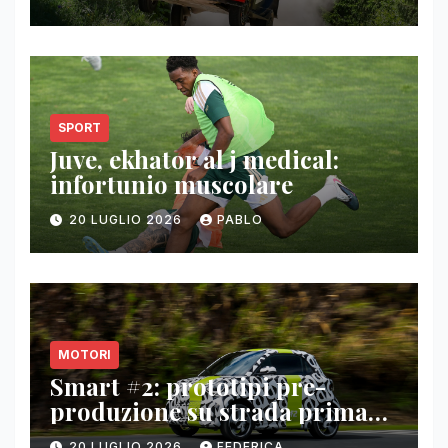
SPORT
Juve, ekhator al j medical:
infortunio muscolare
20 LUGLIO 2026
PABLO
MOTORI
Smart #2: prototipi pre-
produzione su strada prima
del paris motor show 2026
20 LUGLIO 2026
FEDERICA