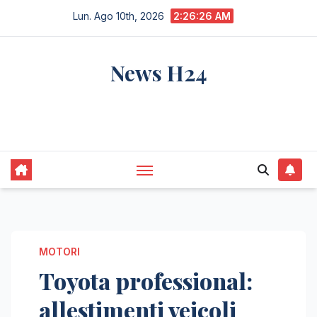
Salta
Lun. Ago 10th, 2026
2:26:27 AM
al
contenuto
News H24
notizie sempre aggiornate dall'italia e dal
mondo
MOTORI
Toyota professional:
allestimenti veicoli