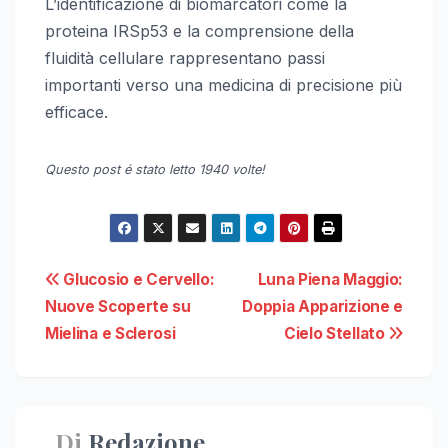
L’identificazione di biomarcatori come la
proteina IRSp53 e la comprensione della
fluidità cellulare rappresentano passi
importanti verso una medicina di precisione più
efficace.
Questo post é stato letto 1940 volte!
Navigazione
Glucosio e Cervello:
Luna Piena Maggio:
Nuove Scoperte su
Doppia Apparizione e
articoli
Mielina e Sclerosi
Cielo Stellato
Di
Redazione