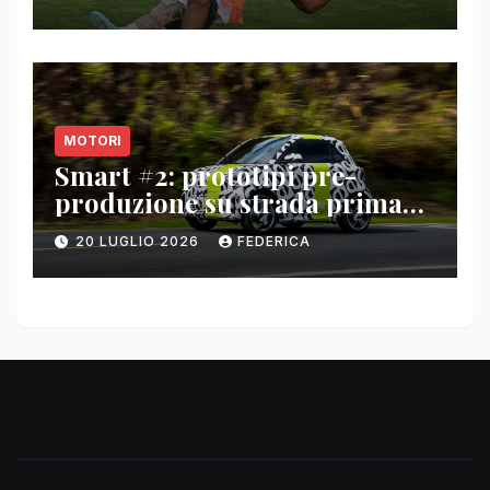
MOTORI
Smart #2: prototipi pre-
produzione su strada prima
del paris motor show 2026
20 LUGLIO 2026
FEDERICA