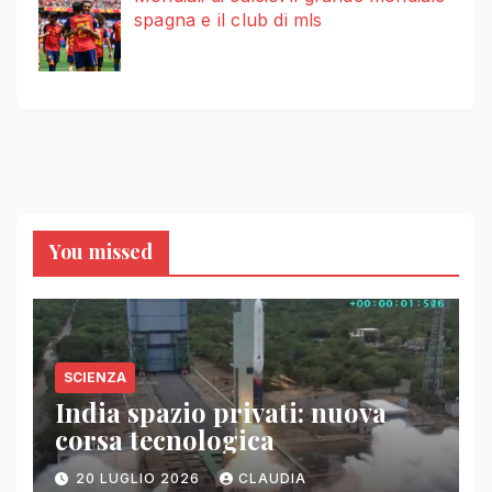
spagna e il club di mls
You missed
SCIENZA
India spazio privati: nuova
corsa tecnologica
20 LUGLIO 2026
CLAUDIA