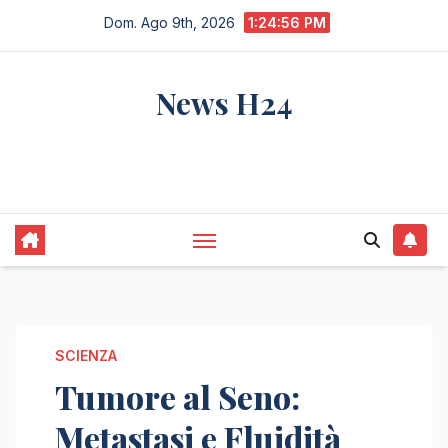
Salta
Dom. Ago 9th, 2026
1:24:57 PM
al
contenuto
News H24
notizie sempre aggiornate dall'italia e dal
mondo
SCIENZA
Tumore al Seno:
Metastasi e Fluidità