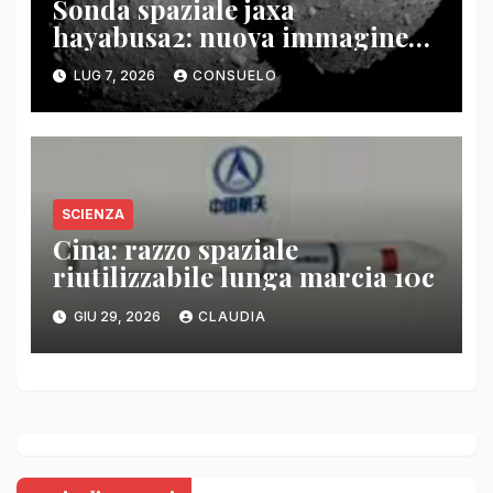
Sonda spaziale jaxa
hayabusa2: nuova immagine
asteroide torifune
LUG 7, 2026
CONSUELO
SCIENZA
Cina: razzo spaziale
riutilizzabile lunga marcia 10c
GIU 29, 2026
CLAUDIA