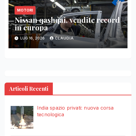
MOTORI
Nissan qashqai, vendite record
in europa
LUG 16, 2026
CLAUDIA
Articoli Recenti
India spazio privati: nuova corsa
tecnologica