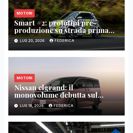
MOTORI
Smart #2: prototipi pre-
produzione su strada prima
del paris motor show 2026
LUG 20, 2026
FEDERICA
MOTORI
Nissan elgrand: il
monovolume debutta sul
mercato giapponese
LUG 18, 2026
FEDERICA