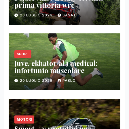
prima vittoria wrc
20 LUGLIO 2026
SASAT
SPORT
Juve, ekhator al j medical:
infortunio muscolare
20 LUGLIO 2026
PABLO
MOTORI
Smart #2: prototipi pre-