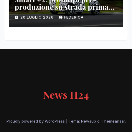
produzione su strada prima
del paris motor show 2026
20 LUGLIO 2026
FEDERICA
News H24
Proudly powered by WordPress
|
Tema: Newsup di
Themeansar
.