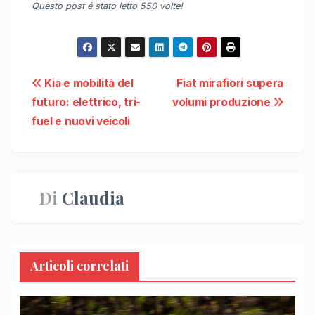
Questo post é stato letto 550 volte!
Navigazione
Kia e mobilità del
Fiat mirafiori supera
futuro: elettrico, tri-
volumi produzione
articoli
fuel e nuovi veicoli
Di
Claudia
Articoli correlati