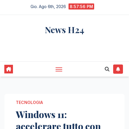
Salta
Gio. Ago 6th, 2026
8:57:57 PM
al
contenuto
News H24
notizie sempre aggiornate dall'italia e dal
mondo
TECNOLOGIA
Windows 11:
accelerare tutto con