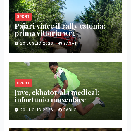
SPORT
Pajari vince il rally estonia:
prima vittoria wrc
20 LUGLIO 2026
SASAT
SPORT
Juve, ekhator al j medical:
infortunio muscolare
20 LUGLIO 2026
PABLO