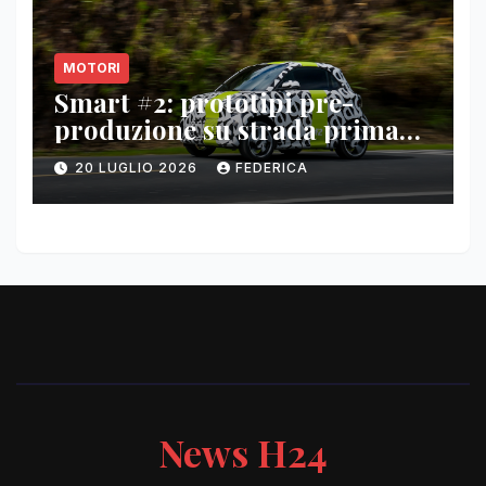
MOTORI
Smart #2: prototipi pre-
produzione su strada prima
del paris motor show 2026
20 LUGLIO 2026
FEDERICA
News H24