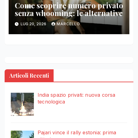
Come scoprire numero privato
senza whooming: le alternative
LUG 20, 2026
MARCELLO
Articoli Recenti
India spazio privati: nuova corsa
tecnologica
Pajari vince il rally estonia: prima