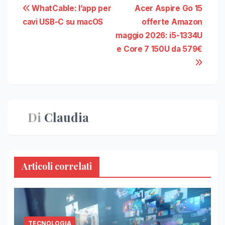
Navigazione
WhatCable: l’app per
Acer Aspire Go 15
cavi USB-C su macOS
offerte Amazon
articoli
maggio 2026: i5-1334U
e Core 7 150U da 579€
Di
Claudia
Articoli correlati
TECNOLOGIA