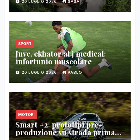
20 LUGLIO 2026
SASAT
SPORT
Juve, ekhator al j medical:
infortunio muscolare
20 LUGLIO 2026
PABLO
MOTORI
Smart #2: prototipi pre-
produzione su strada prima