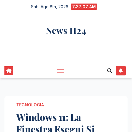
Salta
Sab. Ago 8th, 2026
7:37:08 AM
al
contenuto
News H24
notizie sempre aggiornate dall'italia e dal
mondo
TECNOLOGIA
Windows 11: La
Finestra Esegui Si