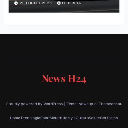
del paris motor show 2026
20 LUGLIO 2026
FEDERICA
News H24
Proudly powered by WordPress
|
Tema: Newsup di
Themeansar
.
Home
Tecnologia
Sport
Motori
Lifestyle
Cultura
Salute
Chi Siamo