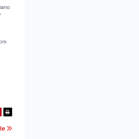
biano
”
oni
ale