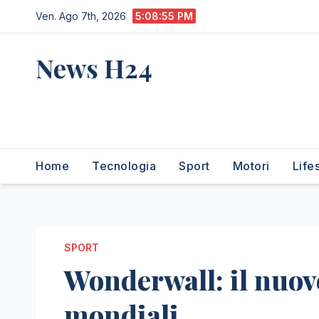
Salta
Ven. Ago 7th, 2026
5:08:56 PM
al
contenuto
News H24
notizie sempre aggiornate
dall'italia e dal mondo
Home
Tecnologia
Sport
Motori
Life
SPORT
Wonderwall: il nuovo
mondiali