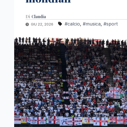
Di
Claudia
#calcio
,
#musica
,
#sport
GIU 22, 2026