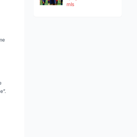
mls
ome
e
e”.