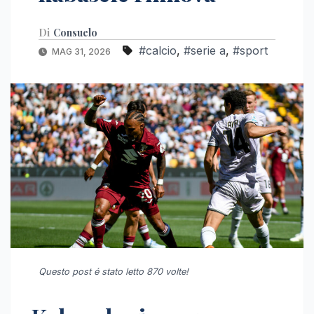
Di
Consuelo
#calcio
,
#serie a
,
#sport
MAG 31, 2026
Questo post é stato letto 870 volte!