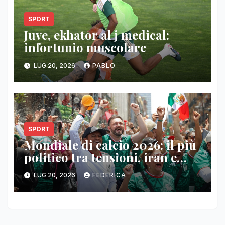
SPORT
Juve, ekhator al j medical:
infortunio muscolare
LUG 20, 2026
PABLO
SPORT
Mondiale di calcio 2026: il più
politico tra tensioni, iran e
falkland
LUG 20, 2026
FEDERICA