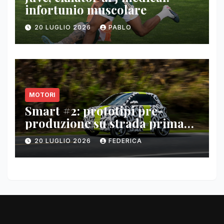
infortunio muscolare
20 LUGLIO 2026
PABLO
MOTORI
Smart #2: prototipi pre-
produzione su strada prima
del paris motor show 2026
20 LUGLIO 2026
FEDERICA