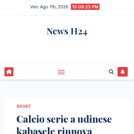
Salta
Ven. Ago 7th, 2026
10:09:24 PM
al
contenuto
News H24
notizie sempre aggiornate dall'italia e dal
mondo
SPORT
Calcio serie a udinese
kabasele rinnova