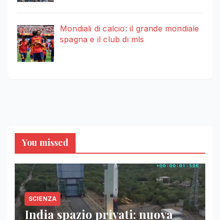
Mondiali di calcio: il grande mondiale
spagna e il club di mls
You missed
SCIENZA
India spazio privati: nuova