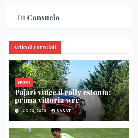
Di
Consuelo
Articoli correlati
SPORT
Pajari vince il rally estonia:
prima vittoria wrc
LUG 20, 2026
SASAT