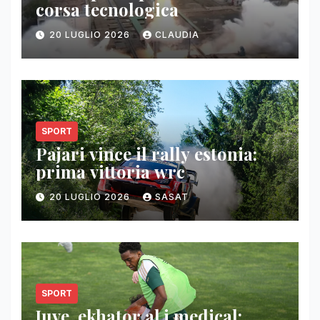
corsa tecnologica
20 LUGLIO 2026
CLAUDIA
SPORT
Pajari vince il rally estonia:
prima vittoria wrc
20 LUGLIO 2026
SASAT
SPORT
Juve, ekhator al j medical: