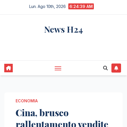
Salta
Lun. Ago 10th, 2026
6:24:40 AM
al
contenuto
News H24
notizie sempre aggiornate dall'italia e dal
mondo
ECONOMIA
Cina, brusco
rallentamento vendite