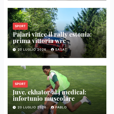
SPORT
Pajari vince il rally estonia:
prima vittoria wrc
20 LUGLIO 2026
SASAT
SPORT
Juve, ekhator al j medical:
infortunio muscolare
20 LUGLIO 2026
PABLO