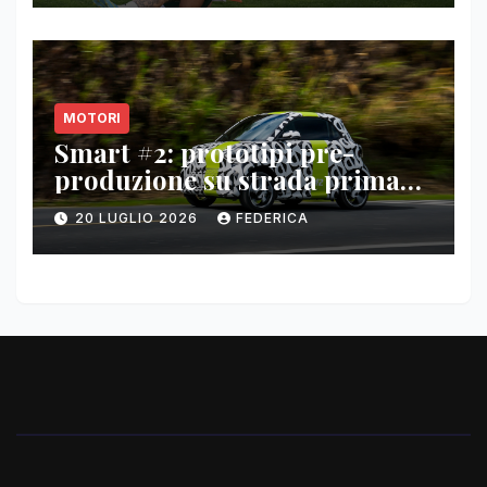
MOTORI
Smart #2: prototipi pre-
produzione su strada prima
del paris motor show 2026
20 LUGLIO 2026
FEDERICA