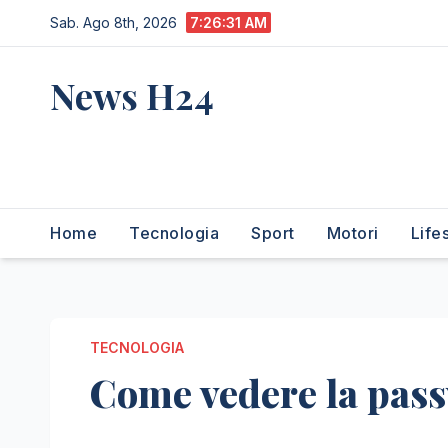
Salta
Sab. Ago 8th, 2026
7:26:32 AM
al
contenuto
News H24
notizie sempre aggiornate
dall'italia e dal mondo
Home
Tecnologia
Sport
Motori
Life
TECNOLOGIA
Come vedere la pass