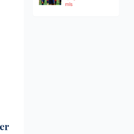
mls
er