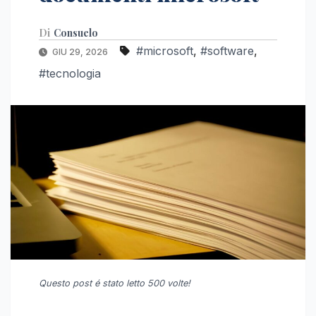
Di
Consuelo
#microsoft
,
#software
,
GIU 29, 2026
#tecnologia
Questo post é stato letto 500 volte!