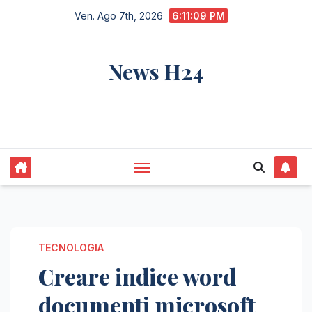
Salta
Ven. Ago 7th, 2026
6:11:10 PM
al
contenuto
News H24
notizie sempre aggiornate dall'italia e dal
mondo
TECNOLOGIA
Creare indice word
documenti microsoft