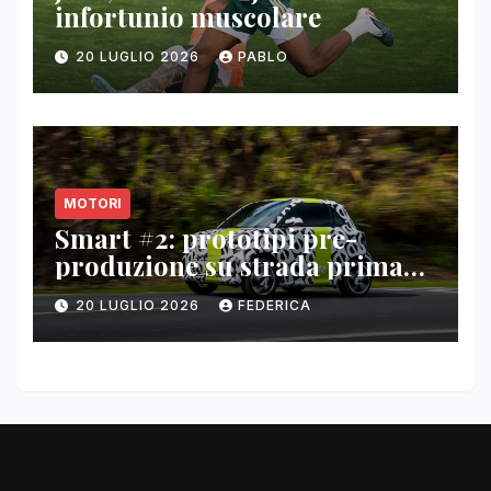
infortunio muscolare
20 LUGLIO 2026
PABLO
MOTORI
Smart #2: prototipi pre-
produzione su strada prima
del paris motor show 2026
20 LUGLIO 2026
FEDERICA