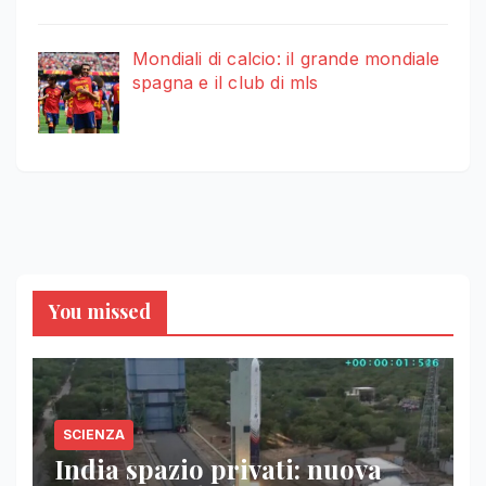
Mondiali di calcio: il grande mondiale
spagna e il club di mls
You missed
SCIENZA
India spazio privati: nuova