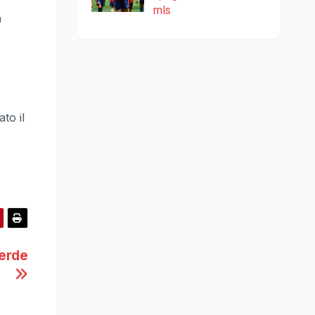
mls
a
to il
verde