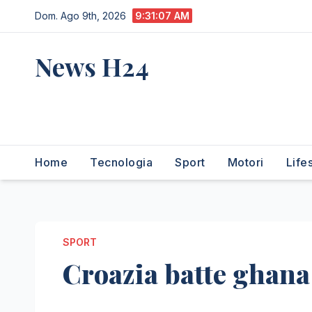
Salta
Dom. Ago 9th, 2026
9:31:08 AM
al
contenuto
News H24
notizie sempre aggiornate
dall'italia e dal mondo
Home
Tecnologia
Sport
Motori
Life
SPORT
Croazia batte ghana