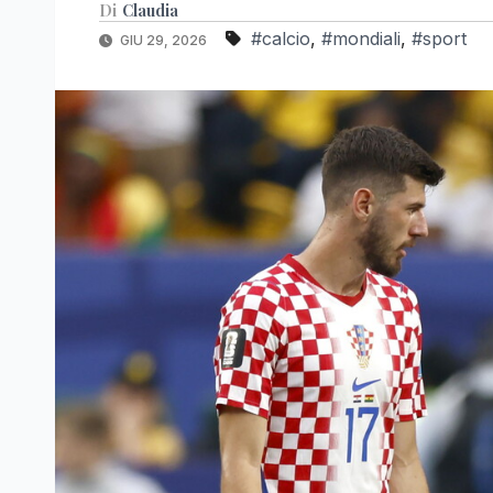
Di
Claudia
#calcio
,
#mondiali
,
#sport
GIU 29, 2026