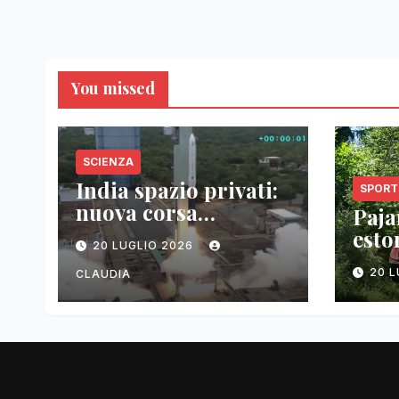
You missed
SCIENZA
India spazio privati:
SPORT
nuova corsa
Pajar
tecnologica
esto
20 LUGLIO 2026
vitt
20 
CLAUDIA