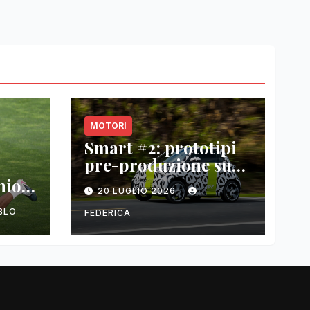
MOTORI
Smart #2: prototipi
pre-produzione su
strada prima del
nio
20 LUGLIO 2026
paris motor show
2026
BLO
FEDERICA