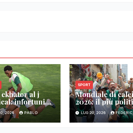
SPORT
 ekhator al j
Mondiale di calc
cal: infortunio
2026: il più polit
olare
tra tensioni, iran
0, 2026
PABLO
LUG 20, 2026
FEDERI
falkland