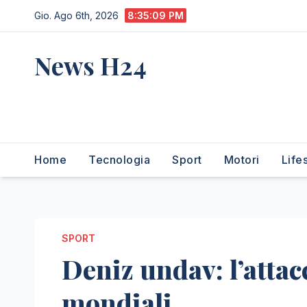
Salta
Gio. Ago 6th, 2026
8:35:10 PM
al
contenuto
News H24
notizie sempre aggiornate
dall'italia e dal mondo
Home
Tecnologia
Sport
Motori
Life
SPORT
Deniz undav: l’attac
mondiali