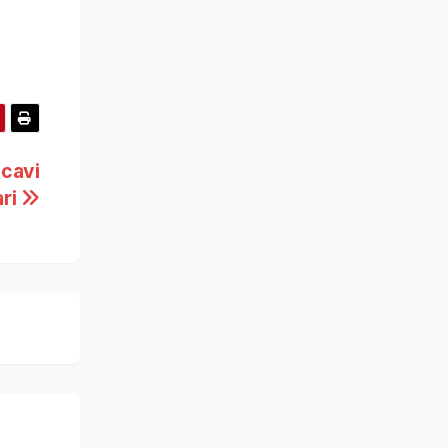
icavi
ari