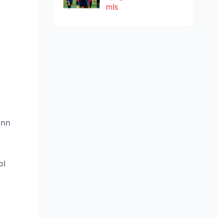
mls
ann
ol