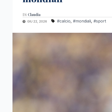
Di
Claudia
#calcio
,
#mondiali
,
#sport
GIU 22, 2026