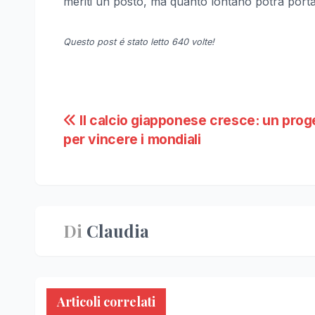
meriti un posto, ma quanto lontano potrà porta
Questo post é stato letto 640 volte!
Navigazione
Il calcio giapponese cresce: un prog
per vincere i mondiali
articoli
Di
Claudia
Articoli correlati