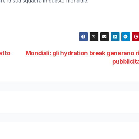
re la sua squadra in questo mondiale.
etto
Mondiali: gli hydration break generano r
pubblicit