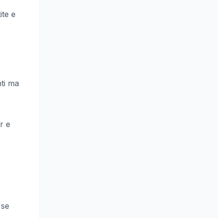
ite e
nti ma
r e
 se