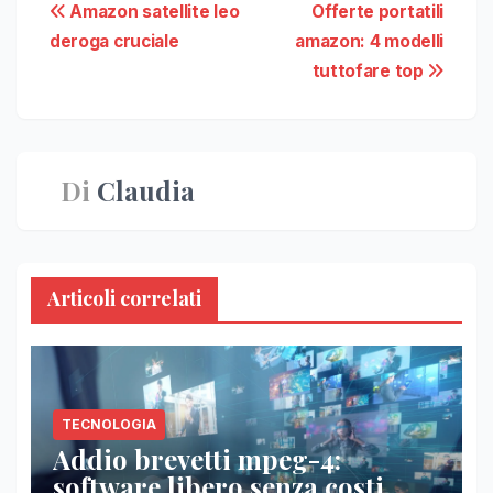
Navigazione
Amazon satellite leo
Offerte portatili
deroga cruciale
amazon: 4 modelli
articoli
tuttofare top
Di
Claudia
Articoli correlati
TECNOLOGIA
Addio brevetti mpeg-4:
software libero senza costi