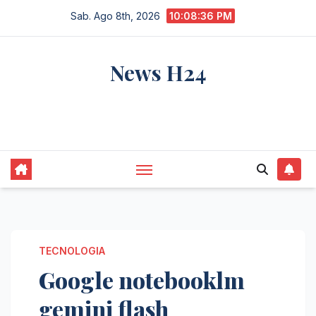
Salta
Sab. Ago 8th, 2026
10:08:37 PM
al
contenuto
News H24
notizie sempre aggiornate dall'italia e dal
mondo
TECNOLOGIA
Google notebooklm
gemini flash