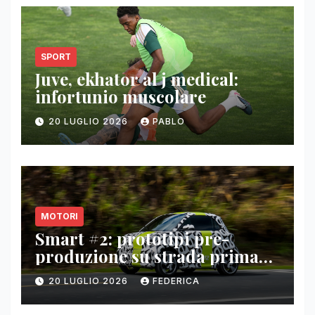
SPORT
Juve, ekhator al j medical:
infortunio muscolare
20 LUGLIO 2026
PABLO
MOTORI
Smart #2: prototipi pre-
produzione su strada prima
del paris motor show 2026
20 LUGLIO 2026
FEDERICA