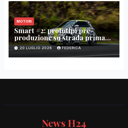
MOTORI
Smart #2: prototipi pre-
produzione su strada prima
del paris motor show 2026
20 LUGLIO 2026
FEDERICA
News H24