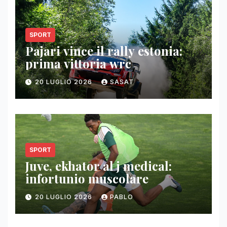
SPORT
Pajari vince il rally estonia:
prima vittoria wrc
20 LUGLIO 2026
SASAT
SPORT
Juve, ekhator al j medical:
infortunio muscolare
20 LUGLIO 2026
PABLO