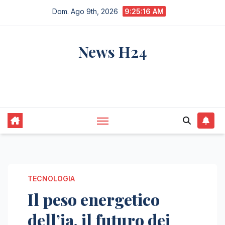
Salta
Dom. Ago 9th, 2026
9:25:17 AM
al
contenuto
News H24
notizie sempre aggiornate dall'italia e dal
mondo
TECNOLOGIA
Il peso energetico
dell’ia, il futuro dei