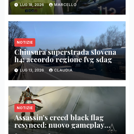
LUG 18, 2026
MARCELLO
NOTIZIE
Chiusura superstrada slovena
h4: accordo regione fvg sdag
LUG 13, 2026
CLAUDIA
NOTIZIE
Assassin’s creed black flag
resynced: nuovo gameplay
combattimento navale