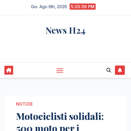
Salta
Gio. Ago 6th, 2026
5:20:40 PM
al
contenuto
News H24
notizie sempre aggiornate dall'italia e dal
mondo
NOTIZIE
Motociclisti solidali:
500 moto per i