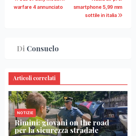
Navigazione
warfare 4 annunciato
smartphone 5,99 mm
articoli
sottile in italia
Di
Consuelo
Articoli correlati
NOTIZIE
Rimini: giovani on the road
per la sicurezza stradale