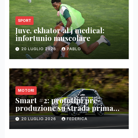
SPORT
Juve, ekhator al j medical:
infortunio muscolare
20 LUGLIO 2026
PABLO
MOTORI
Smart #2: prototipi pre-
produzione su strada prima
del paris motor show 2026
20 LUGLIO 2026
FEDERICA